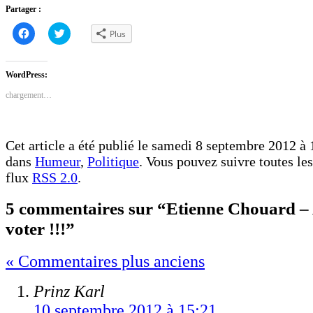
Partager :
Cliquez
Cliquez
Plus
pour
pour
partager
partager
sur
sur
Facebook(ouvre
Twitter(ouvre
dans
dans
WordPress:
une
une
nouvelle
nouvelle
chargement…
fenêtre)
fenêtre)
Cet article a été publié le samedi 8 septembre 2012 à 1
dans
Humeur
,
Politique
. Vous pouvez suivre toutes les
flux
RSS 2.0
.
5 commentaires sur “Etienne Chouard – 
voter !!!”
« Commentaires plus anciens
Prinz Karl
10 septembre 2012 à 15:21