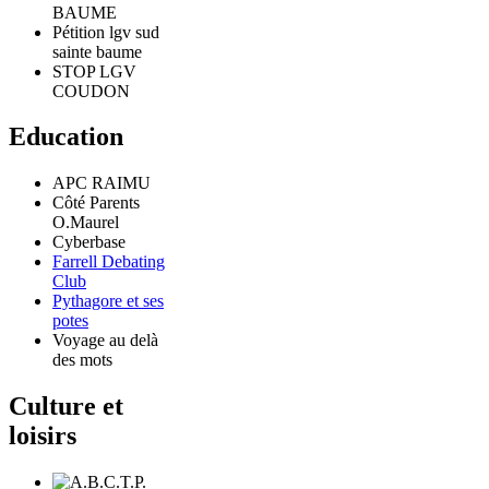
BAUME
Pétition lgv sud
sainte baume
STOP LGV
COUDON
Education
APC RAIMU
Côté Parents
O.Maurel
Cyberbase
Farrell Debating
Club
Pythagore et ses
potes
Voyage au delà
des mots
Culture et
loisirs