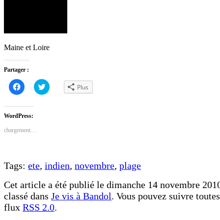
Maine et Loire
Partager :
Cliquez
Cliquez
Plus
pour
pour
partager
partager
sur
sur
Facebook(ouvre
Twitter(ouvre
dans
dans
WordPress:
une
une
nouvelle
nouvelle
chargement…
fenêtre)
fenêtre)
Tags:
ete
,
indien
,
novembre
,
plage
Cet article a été publié le dimanche 14 novembre 2010
classé dans
Je vis à Bandol
. Vous pouvez suivre toutes
flux
RSS 2.0
.