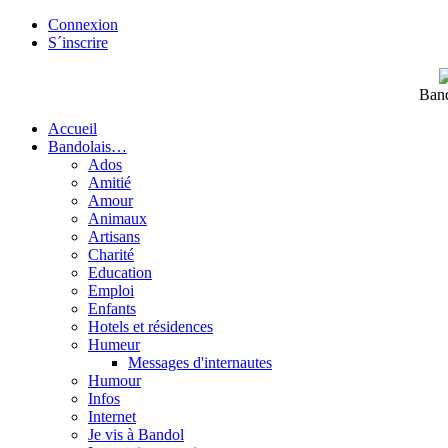
Connexion
S´inscrire
Band
Accueil
Bandolais…
Ados
Amitié
Amour
Animaux
Artisans
Charité
Education
Emploi
Enfants
Hotels et résidences
Humeur
Messages d'internautes
Humour
Infos
Internet
Je vis à Bandol