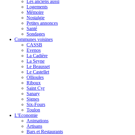
Les anciens aussi
Logements
Mémoire
Nostalgie
Petites annonces
Santé
Sondages
Communes voisines
CASSB
Evenos
La Cadière
La Seyne
Le Beausset
Le Castellet
Ollioules
Riboux
Saint Cyr
Sanary
Signes
Six-Fours
Toulon
L'Economie
Animations
Artisans
Bars et Restaurants