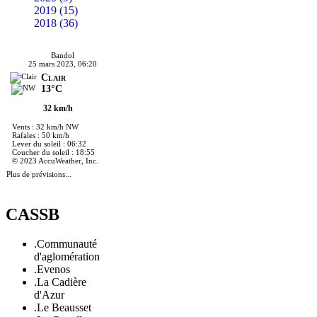
2019 (15)
2018 (36)
Bandol
25 mars 2023, 06:20
Clair
13°C
32 km/h
Vents : 32 km/h NW
Rafales : 50 km/h
Lever du soleil : 06:32
Coucher du soleil : 18:55
© 2023 AccuWeather, Inc.
Plus de prévisions...
CASSB
.Communauté
d'aglomération
.Evenos
.La Cadière
d'Azur
.Le Beausset