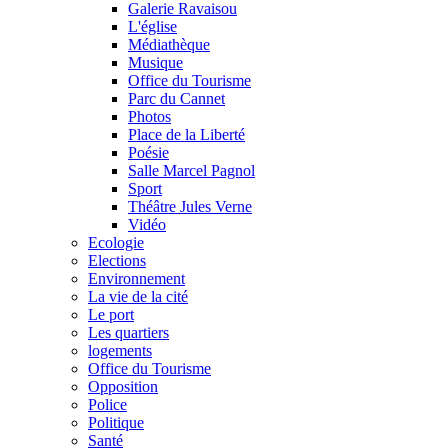
Galerie Ravaisou
L'église
Médiathèque
Musique
Office du Tourisme
Parc du Cannet
Photos
Place de la Liberté
Poésie
Salle Marcel Pagnol
Sport
Théâtre Jules Verne
Vidéo
Ecologie
Elections
Environnement
La vie de la cité
Le port
Les quartiers
logements
Office du Tourisme
Opposition
Police
Politique
Santé