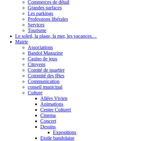
Commerces de détail
Grandes surfaces
Les parkings
Professions libérales
Services
Tourisme
Le soleil, la plage, la mer, les vacances…
Mairie
Associations
Bandol Magazine
Casino de jeux
Citoyens
Comité de quartier
Commité des fêtes
Communication
conseil municipal
Culture
Allées Vivien
Animations
Centre Culturel
Cinema
Concert
Dessins
Expositions
Etoile bandolaise