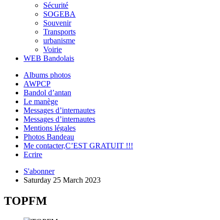
Sécurité
SOGEBA
Souvenir
Transports
urbanisme
Voirie
WEB Bandolais
Albums photos
AWPCP
Bandol d’antan
Le manège
Messages d’internautes
Messages d’internautes
Mentions légales
Photos Bandeau
Me contacter,C’EST GRATUIT !!!
Ecrire
S'abonner
Saturday 25 March 2023
TOPFM