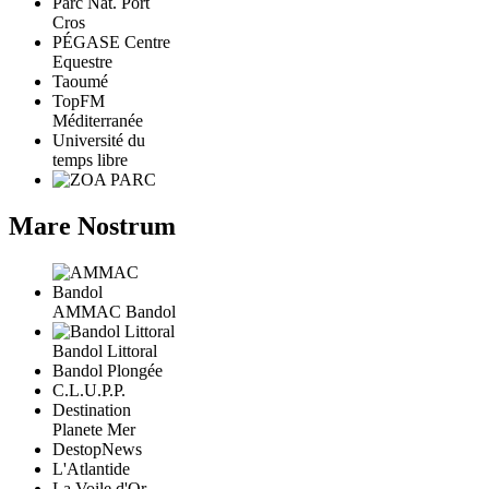
Parc Nat. Port
Cros
PÉGASE Centre
Equestre
Taoumé
TopFM
Méditerranée
Université du
temps libre
Mare Nostrum
AMMAC Bandol
Bandol Littoral
Bandol Plongée
C.L.U.P.P.
Destination
Planete Mer
DestopNews
L'Atlantide
La Voile d'Or