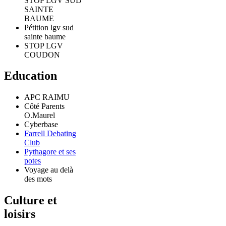
STOP LGV SUD
SAINTE
BAUME
Pétition lgv sud
sainte baume
STOP LGV
COUDON
Education
APC RAIMU
Côté Parents
O.Maurel
Cyberbase
Farrell Debating
Club
Pythagore et ses
potes
Voyage au delà
des mots
Culture et
loisirs