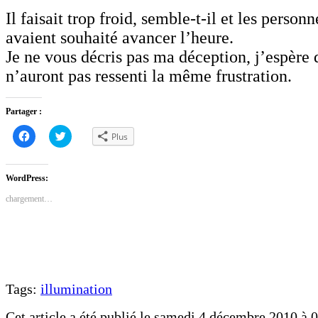
Il faisait trop froid, semble-t-il et les person
avaient souhaité avancer l’heure.
Je ne vous décris pas ma déception, j’espère 
n’auront pas ressenti la même frustration.
Partager :
Cliquez
Cliquez
Plus
pour
pour
partager
partager
sur
sur
Facebook(ouvre
Twitter(ouvre
dans
dans
WordPress:
une
une
nouvelle
nouvelle
chargement…
fenêtre)
fenêtre)
Tags:
illumination
Cet article a été publié le samedi 4 décembre 2010 à 0