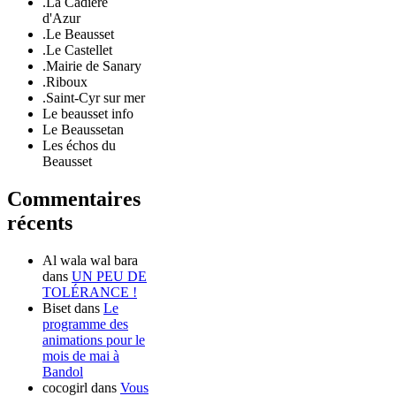
.La Cadière
d'Azur
.Le Beausset
.Le Castellet
.Mairie de Sanary
.Riboux
.Saint-Cyr sur mer
Le beausset info
Le Beaussetan
Les échos du
Beausset
Commentaires
récents
Al wala wal bara
dans
UN PEU DE
TOLÉRANCE !
Biset
dans
Le
programme des
animations pour le
mois de mai à
Bandol
cocogirl
dans
Vous