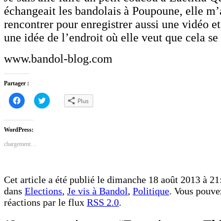
échangeait les bandolais à Poupoune, elle m
rencontrer pour enregistrer aussi une vidéo e
une idée de l’endroit où elle veut que cela se
www.bandol-blog.com
Partager :
Cliquez
Cliquez
Plus
pour
pour
partager
partager
sur
sur
Facebook(ouvre
Twitter(ouvre
dans
dans
WordPress:
une
une
nouvelle
nouvelle
chargement…
fenêtre)
fenêtre)
Cet article a été publié le dimanche 18 août 2013 à 21:
dans
Elections
,
Je vis à Bandol
,
Politique
. Vous pouvez
réactions par le flux
RSS 2.0
.