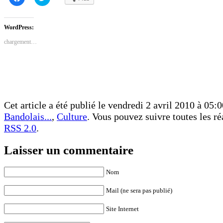
pour
pour
partager
partager
sur
sur
Facebook(ouvre
Twitter(ouvre
dans
dans
WordPress:
une
une
nouvelle
nouvelle
chargement…
fenêtre)
fenêtre)
Cet article a été publié le vendredi 2 avril 2010 à 05:0
Bandolais...
,
Culture
. Vous pouvez suivre toutes les ré
RSS 2.0
.
Laisser un commentaire
Nom
Mail (ne sera pas publié)
Site Internet