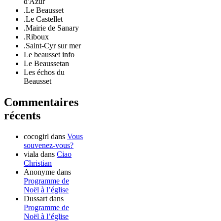
d'Azur
.Le Beausset
.Le Castellet
.Mairie de Sanary
.Riboux
.Saint-Cyr sur mer
Le beausset info
Le Beaussetan
Les échos du
Beausset
Commentaires
récents
cocogirl
dans
Vous
souvenez-vous?
viala
dans
Ciao
Christian
Anonyme
dans
Programme de
Noël à l’église
Dussart
dans
Programme de
Noël à l’église