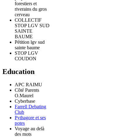
forestiers et
riverains du gros
cerveau
COLLECTIF
STOP LGV SUD
SAINTE
BAUME
Pétition lgv sud
sainte baume
STOP LGV
COUDON
Education
APC RAIMU
Côté Parents
O.Maurel
Cyberbase
Farrell Debating
Club
Pythagore et ses
potes
Voyage au delà
des mots