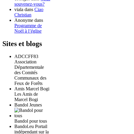
souvenez-vous?
viala
dans
Ciao
Christian
Anonyme
dans
Programme de
Noël à l’église
Sites et blogs
ADCCFF83
Association
Départementale
des Comités
Communaux des
Feux de Forêts
Amis Marcel Bogi
Les Amis de
Marcel Bogi
Bandol Jeunes
Bandol pour tous
Bandol.eu Portail
indépendant sur la