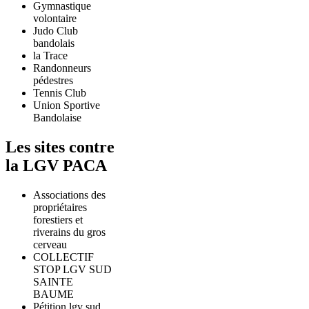
Gymnastique
volontaire
Judo Club
bandolais
la Trace
Randonneurs
pédestres
Tennis Club
Union Sportive
Bandolaise
Les sites contre
la LGV PACA
Associations des
propriétaires
forestiers et
riverains du gros
cerveau
COLLECTIF
STOP LGV SUD
SAINTE
BAUME
Pétition lgv sud