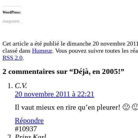
partager
partager
sur
sur
Facebook(ouvre
Twitter(ouvre
dans
dans
WordPress:
une
une
nouvelle
nouvelle
chargement…
fenêtre)
fenêtre)
Cet article a été publié le dimanche 20 novembre 2011
classé dans
Humeur
. Vous pouvez suivre toutes les réa
RSS 2.0
.
2 commentaires sur “Déjà, en 2005!”
C.V.
20 novembre 2011 à 22:21
Il vaut mieux en rire qu’en pleurer! 🙂 
Répondre
#10937
Prinz Karl