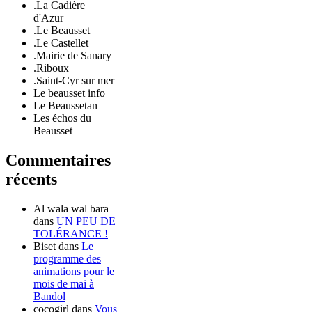
.La Cadière
d'Azur
.Le Beausset
.Le Castellet
.Mairie de Sanary
.Riboux
.Saint-Cyr sur mer
Le beausset info
Le Beaussetan
Les échos du
Beausset
Commentaires
récents
Al wala wal bara
dans
UN PEU DE
TOLÉRANCE !
Biset
dans
Le
programme des
animations pour le
mois de mai à
Bandol
cocogirl
dans
Vous