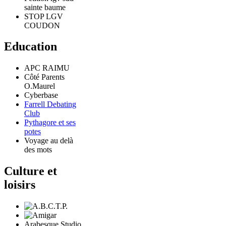
sainte baume
STOP LGV
COUDON
Education
APC RAIMU
Côté Parents
O.Maurel
Cyberbase
Farrell Debating
Club
Pythagore et ses
potes
Voyage au delà
des mots
Culture et
loisirs
Arabesque Studio