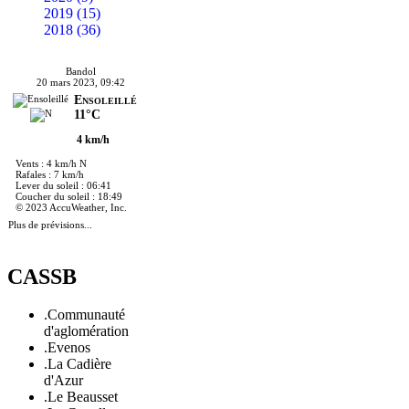
2019 (15)
2018 (36)
Bandol
20 mars 2023, 09:42
Ensoleillé
11°C
4 km/h
Vents : 4 km/h N
Rafales : 7 km/h
Lever du soleil : 06:41
Coucher du soleil : 18:49
© 2023 AccuWeather, Inc.
Plus de prévisions...
CASSB
.Communauté
d'aglomération
.Evenos
.La Cadière
d'Azur
.Le Beausset