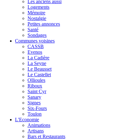
Les anciens aussi
Logements
Mémoire
Nostalgie
Petites annonces
Santé
Sondages
Communes voisines
CASSB
Evenos
La Cadière
La Seyne
Le Beausset
Le Castellet
Ollioules
Riboux
Saint Cyr
Sanary
Signes
Six-Fours
Toulon
L'Economie
Animations
Artisans
Bars et Restaurants