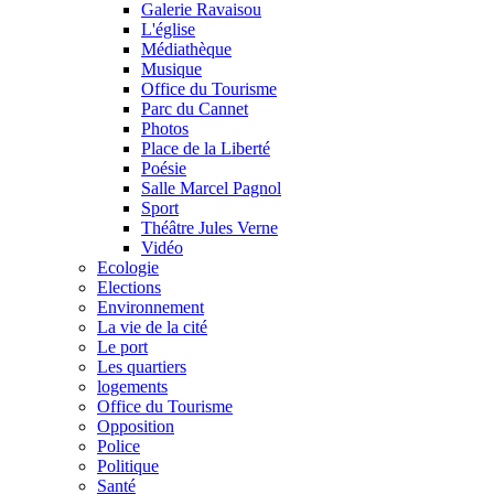
Galerie Ravaisou
L'église
Médiathèque
Musique
Office du Tourisme
Parc du Cannet
Photos
Place de la Liberté
Poésie
Salle Marcel Pagnol
Sport
Théâtre Jules Verne
Vidéo
Ecologie
Elections
Environnement
La vie de la cité
Le port
Les quartiers
logements
Office du Tourisme
Opposition
Police
Politique
Santé