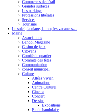
Commerces de détail
Grandes surfaces
Les parkings
Professions libérales
Services
Tourisme
Le soleil, la plage, la mer, les vacances…
Mairie
Associations
Bandol Magazine
Casino de jeux
Citoyens
Comité de quartier
Commité des fêtes
Communication
conseil municipal
Culture
Allées Vivien
Animations
Centre Culturel
Cinema
Concert
Dessins
Expositions
Etoile bandolaise