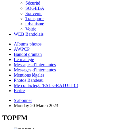
Sécurité
SOGEBA
Souvenir
Transports
urbanisme
Voirie
WEB Bandolais
Albums photos
AWPCP
Bandol d’antan
Le manège
Messages d’internautes
Messages d’internautes
Mentions légales
Photos Bandeau
Me contacter,C’EST GRATUIT !!!
Ecrire
S'abonner
Monday 20 March 2023
TOPFM