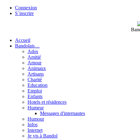
Connexion
S´inscrire
Band
Accueil
Bandolais…
Ados
Amitié
Amour
Animaux
Artisans
Charité
Education
Emploi
Enfants
Hotels et résidences
Humeur
Messages d'internautes
Humour
Infos
Internet
Je vis à Bandol