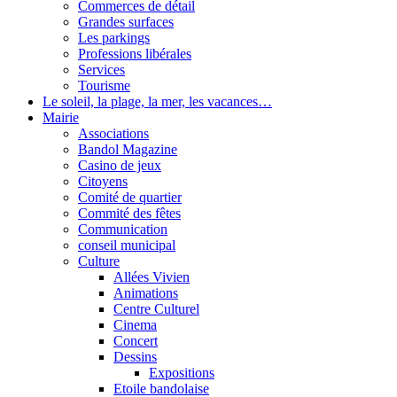
Commerces de détail
Grandes surfaces
Les parkings
Professions libérales
Services
Tourisme
Le soleil, la plage, la mer, les vacances…
Mairie
Associations
Bandol Magazine
Casino de jeux
Citoyens
Comité de quartier
Commité des fêtes
Communication
conseil municipal
Culture
Allées Vivien
Animations
Centre Culturel
Cinema
Concert
Dessins
Expositions
Etoile bandolaise