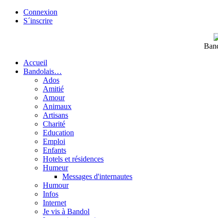
Connexion
S´inscrire
Band
Accueil
Bandolais…
Ados
Amitié
Amour
Animaux
Artisans
Charité
Education
Emploi
Enfants
Hotels et résidences
Humeur
Messages d'internautes
Humour
Infos
Internet
Je vis à Bandol