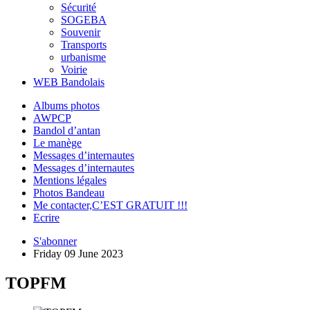
Sécurité
SOGEBA
Souvenir
Transports
urbanisme
Voirie
WEB Bandolais
Albums photos
AWPCP
Bandol d’antan
Le manège
Messages d’internautes
Messages d’internautes
Mentions légales
Photos Bandeau
Me contacter,C’EST GRATUIT !!!
Ecrire
S'abonner
Friday 09 June 2023
TOPFM