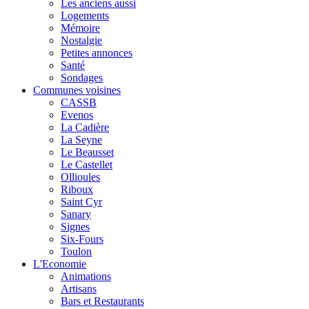
Les anciens aussi
Logements
Mémoire
Nostalgie
Petites annonces
Santé
Sondages
Communes voisines
CASSB
Evenos
La Cadière
La Seyne
Le Beausset
Le Castellet
Ollioules
Riboux
Saint Cyr
Sanary
Signes
Six-Fours
Toulon
L'Economie
Animations
Artisans
Bars et Restaurants