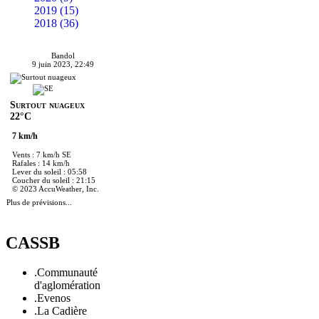
2019 (15)
2018 (36)
Bandol
9 juin 2023, 22:49
Surtout nuageux
22°C
7 km/h
Vents : 7 km/h SE
Rafales : 14 km/h
Lever du soleil : 05:58
Coucher du soleil : 21:15
© 2023 AccuWeather, Inc.
Plus de prévisions...
CASSB
.Communauté
d'aglomération
.Evenos
.La Cadière