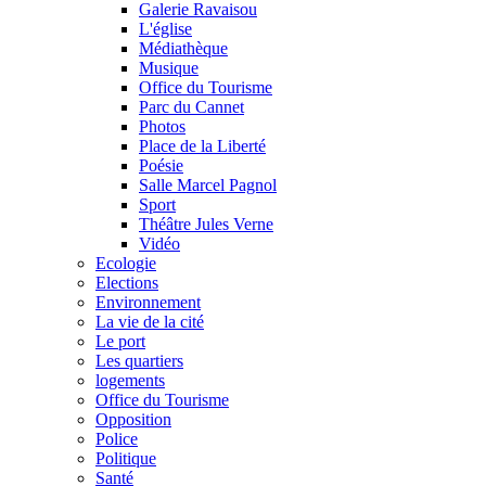
Galerie Ravaisou
L'église
Médiathèque
Musique
Office du Tourisme
Parc du Cannet
Photos
Place de la Liberté
Poésie
Salle Marcel Pagnol
Sport
Théâtre Jules Verne
Vidéo
Ecologie
Elections
Environnement
La vie de la cité
Le port
Les quartiers
logements
Office du Tourisme
Opposition
Police
Politique
Santé