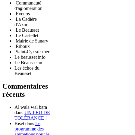
.Communauté
d'aglomération
.Evenos
.La Cadière
d'Azur
.Le Beausset
.Le Castellet
.Mairie de Sanary
.Riboux
.Saint-Cyr sur mer
Le beausset info
Le Beaussetan
Les échos du
Beausset
Commentaires
récents
Al wala wal bara
dans
UN PEU DE
TOLÉRANCE !
Biset
dans
Le
programme des
animations pour le