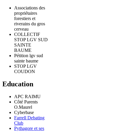
Associations des
propriétaires
forestiers et
riverains du gros
cerveau
COLLECTIF
STOP LGV SUD
SAINTE
BAUME
Pétition lgv sud
sainte baume
STOP LGV
COUDON
Education
APC RAIMU
Côté Parents
O.Maurel
Cyberbase
Farrell Debating
Club
Pythagore et ses