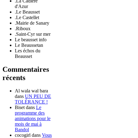
.La Cadière
d'Azur
.Le Beausset
.Le Castellet
.Mairie de Sanary
.Riboux
.Saint-Cyr sur mer
Le beausset info
Le Beaussetan
Les échos du
Beausset
Commentaires
récents
Al wala wal bara
dans
UN PEU DE
TOLÉRANCE !
Biset
dans
Le
programme des
animations pour le
mois de mai à
Bandol
cocogirl
dans
Vous