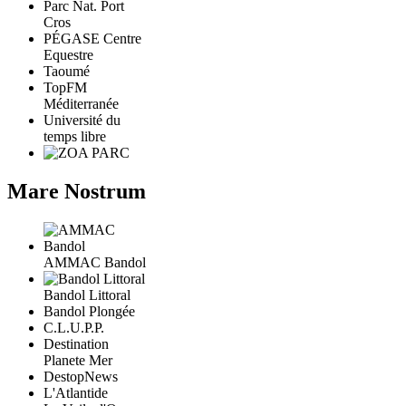
Parc Nat. Port
Cros
PÉGASE Centre
Equestre
Taoumé
TopFM
Méditerranée
Université du
temps libre
Mare Nostrum
AMMAC Bandol
Bandol Littoral
Bandol Plongée
C.L.U.P.P.
Destination
Planete Mer
DestopNews
L'Atlantide