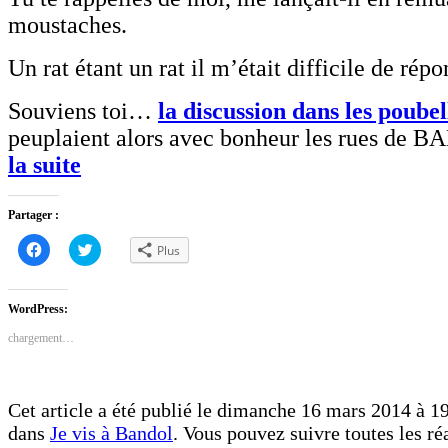
moustaches.
Un rat étant un rat il m’était difficile de répo
Souviens toi…
la discussion dans les poubel
peuplaient alors avec bonheur les rues d
la suite
Partager :
Cliquez
Cliquez
Plus
pour
pour
partager
partager
sur
sur
Facebook(ouvre
Twitter(ouvre
dans
dans
WordPress:
une
une
nouvelle
nouvelle
chargement…
fenêtre)
fenêtre)
Cet article a été publié le dimanche 16 mars 2014 à 19
dans
Je vis à Bandol
. Vous pouvez suivre toutes les ré