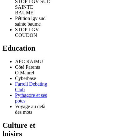
STOP LGV SUD
SAINTE
BAUME
Pétition lgv sud
sainte baume
STOP LGV
COUDON
Education
APC RAIMU
Côté Parents
O.Maurel
Cyberbase
Farrell Debating
Club
Pythagore et ses
potes
Voyage au delà
des mots
Culture et
loisirs