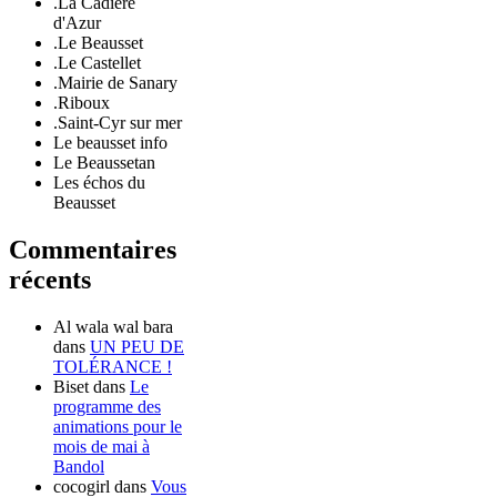
.La Cadière
d'Azur
.Le Beausset
.Le Castellet
.Mairie de Sanary
.Riboux
.Saint-Cyr sur mer
Le beausset info
Le Beaussetan
Les échos du
Beausset
Commentaires
récents
Al wala wal bara
dans
UN PEU DE
TOLÉRANCE !
Biset
dans
Le
programme des
animations pour le
mois de mai à
Bandol
cocogirl
dans
Vous