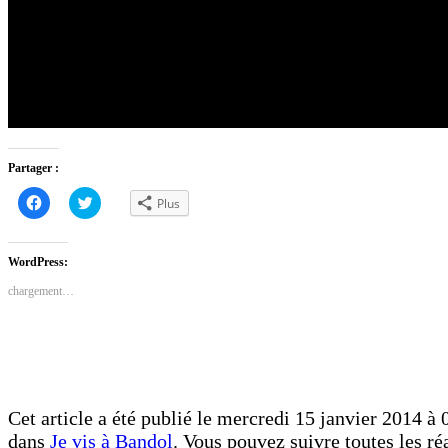
Partager :
Cliquez
Cliquez
Plus
pour
pour
partager
partager
sur
sur
Facebook(ouvre
Twitter(ouvre
dans
dans
WordPress:
une
une
nouvelle
nouvelle
chargement…
fenêtre)
fenêtre)
Cet article a été publié le mercredi 15 janvier 2014 à 0
dans
Je vis à Bandol
. Vous pouvez suivre toutes les ré