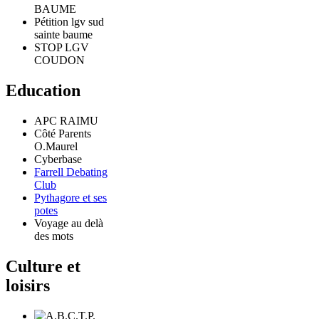
BAUME
Pétition lgv sud
sainte baume
STOP LGV
COUDON
Education
APC RAIMU
Côté Parents
O.Maurel
Cyberbase
Farrell Debating
Club
Pythagore et ses
potes
Voyage au delà
des mots
Culture et
loisirs