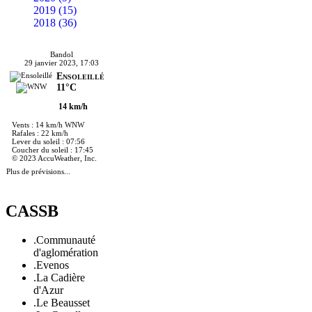
2019 (15)
2018 (36)
Bandol
29 janvier 2023, 17:03
Ensoleillé
11°C
14 km/h
Vents : 14 km/h WNW
Rafales : 22 km/h
Lever du soleil : 07:56
Coucher du soleil : 17:45
© 2023 AccuWeather, Inc.
Plus de prévisions...
CASSB
.Communauté
d'aglomération
.Evenos
.La Cadière
d'Azur
.Le Beausset