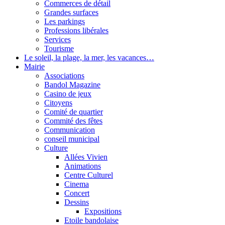
Commerces de détail
Grandes surfaces
Les parkings
Professions libérales
Services
Tourisme
Le soleil, la plage, la mer, les vacances…
Mairie
Associations
Bandol Magazine
Casino de jeux
Citoyens
Comité de quartier
Commité des fêtes
Communication
conseil municipal
Culture
Allées Vivien
Animations
Centre Culturel
Cinema
Concert
Dessins
Expositions
Etoile bandolaise