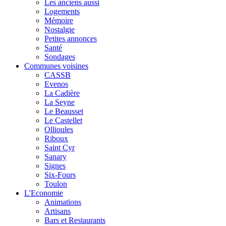
Les anciens aussi
Logements
Mémoire
Nostalgie
Petites annonces
Santé
Sondages
Communes voisines
CASSB
Evenos
La Cadière
La Seyne
Le Beausset
Le Castellet
Ollioules
Riboux
Saint Cyr
Sanary
Signes
Six-Fours
Toulon
L'Economie
Animations
Artisans
Bars et Restaurants