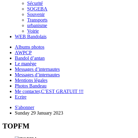
Sécurité
SOGEBA
Souvenir
Transports
urbanisme
Voirie
WEB Bandolais
Albums photos
AWPCP
Bandol d’antan
Le manège
Messages d’internautes
Messages d’internautes
Mentions légales
Photos Bandeau
Me contacter,C’EST GRATUIT !!!
Ecrire
S'abonner
Sunday 29 January 2023
TOPFM