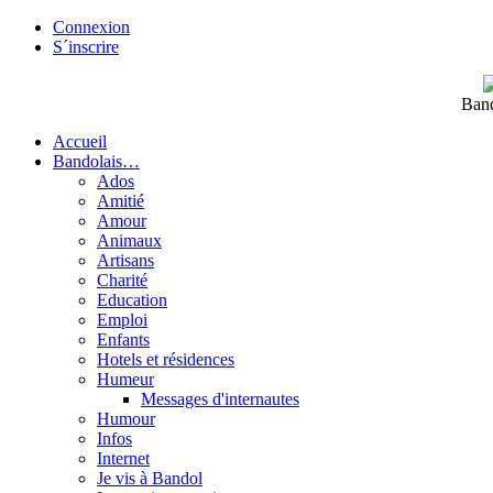
Connexion
S´inscrire
Band
Accueil
Bandolais…
Ados
Amitié
Amour
Animaux
Artisans
Charité
Education
Emploi
Enfants
Hotels et résidences
Humeur
Messages d'internautes
Humour
Infos
Internet
Je vis à Bandol