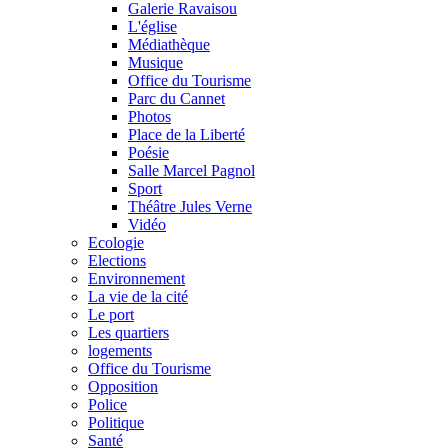
Galerie Ravaisou
L'église
Médiathèque
Musique
Office du Tourisme
Parc du Cannet
Photos
Place de la Liberté
Poésie
Salle Marcel Pagnol
Sport
Théâtre Jules Verne
Vidéo
Ecologie
Elections
Environnement
La vie de la cité
Le port
Les quartiers
logements
Office du Tourisme
Opposition
Police
Politique
Santé