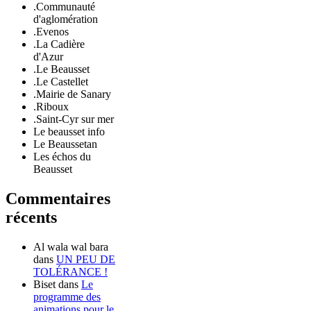
.Communauté
d'aglomération
.Evenos
.La Cadière
d'Azur
.Le Beausset
.Le Castellet
.Mairie de Sanary
.Riboux
.Saint-Cyr sur mer
Le beausset info
Le Beaussetan
Les échos du
Beausset
Commentaires
récents
Al wala wal bara
dans
UN PEU DE
TOLÉRANCE !
Biset
dans
Le
programme des
animations pour le