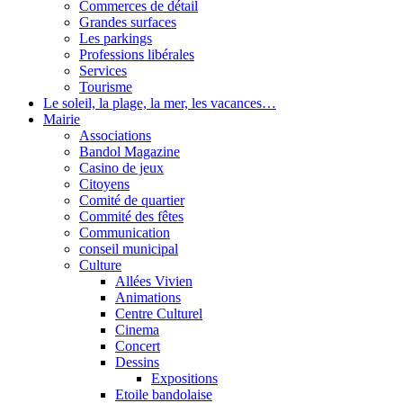
Commerces de détail
Grandes surfaces
Les parkings
Professions libérales
Services
Tourisme
Le soleil, la plage, la mer, les vacances…
Mairie
Associations
Bandol Magazine
Casino de jeux
Citoyens
Comité de quartier
Commité des fêtes
Communication
conseil municipal
Culture
Allées Vivien
Animations
Centre Culturel
Cinema
Concert
Dessins
Expositions
Etoile bandolaise