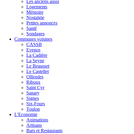
Les anciens aussi
Logements
Mémoire
Nostalgie
Petites annonces
Santé
Sondages
Communes voisines
CASSB
Evenos
La Cadière
La Seyne
Le Beausset
Le Castellet
Ollioules
Riboux
Saint Cyr
Sanary
Signes
Six-Fours
Toulon
L'Economie
Animations
Artisans
Bars et Restaurants