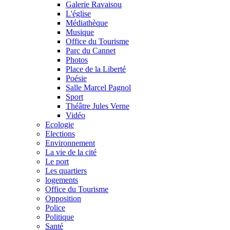
Galerie Ravaisou
L'église
Médiathèque
Musique
Office du Tourisme
Parc du Cannet
Photos
Place de la Liberté
Poésie
Salle Marcel Pagnol
Sport
Théâtre Jules Verne
Vidéo
Ecologie
Elections
Environnement
La vie de la cité
Le port
Les quartiers
logements
Office du Tourisme
Opposition
Police
Politique
Santé