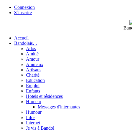
Connexion
S´inscrire
Band
Accueil
Bandolais…
Ados
Amitié
Amour
Animaux
Artisans
Charité
Education
Emploi
Enfants
Hotels et résidences
Humeur
Messages d'internautes
Humour
Infos
Internet
Je vis à Bandol