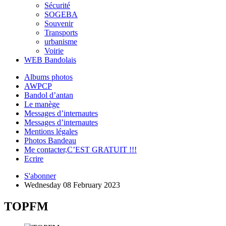
Sécurité
SOGEBA
Souvenir
Transports
urbanisme
Voirie
WEB Bandolais
Albums photos
AWPCP
Bandol d’antan
Le manège
Messages d’internautes
Messages d’internautes
Mentions légales
Photos Bandeau
Me contacter,C’EST GRATUIT !!!
Ecrire
S'abonner
Wednesday 08 February 2023
TOPFM