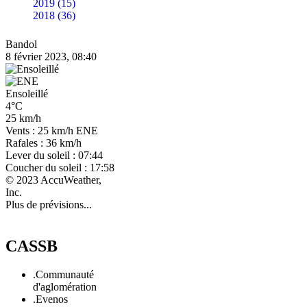
2019 (15)
2018 (36)
Bandol
8 février 2023, 08:40
Ensoleillé
4°C
25 km/h
Vents : 25 km/h ENE
Rafales : 36 km/h
Lever du soleil : 07:44
Coucher du soleil : 17:58
© 2023 AccuWeather,
Inc.
Plus de prévisions...
CASSB
.Communauté
d'aglomération
.Evenos