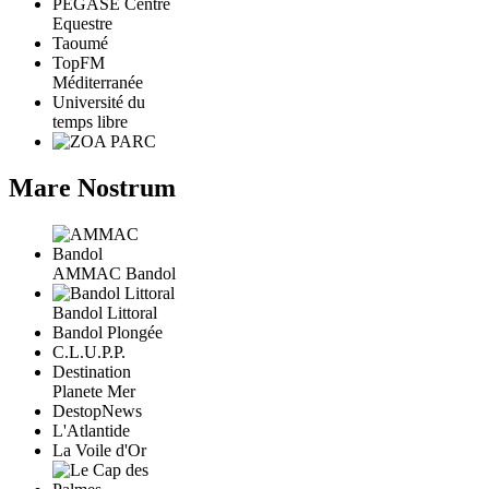
PÉGASE Centre
Equestre
Taoumé
TopFM
Méditerranée
Université du
temps libre
Mare Nostrum
AMMAC Bandol
Bandol Littoral
Bandol Plongée
C.L.U.P.P.
Destination
Planete Mer
DestopNews
L'Atlantide
La Voile d'Or