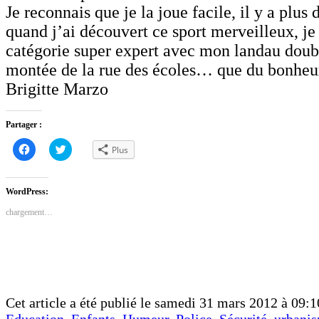
Je reconnais que je la joue facile, il y a plus 
quand j’ai découvert ce sport merveilleux, je 
catégorie super expert avec mon landau dou
montée de la rue des écoles… que du bonheur
Brigitte Marzo
Partager :
Cliquez
Cliquez
Plus
pour
pour
partager
partager
sur
sur
Facebook(ouvre
Twitter(ouvre
dans
dans
WordPress:
une
une
nouvelle
nouvelle
chargement…
fenêtre)
fenêtre)
Cet article a été publié le samedi 31 mars 2012 à 09:10
Education
,
Enfants
,
Humeur
,
Police
,
Sécurité
,
urbani