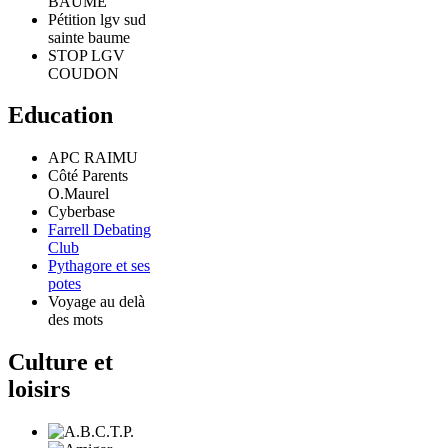
BAUME
Pétition lgv sud
sainte baume
STOP LGV
COUDON
Education
APC RAIMU
Côté Parents
O.Maurel
Cyberbase
Farrell Debating
Club
Pythagore et ses
potes
Voyage au delà
des mots
Culture et
loisirs