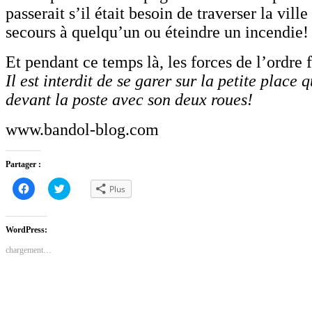
passerait s’il était besoin de traverser la vill
secours à quelqu’un ou éteindre un incendie!
Et pendant ce temps là, les forces de l’ordre f
Il est interdit de se garer sur la petite place 
devant la poste avec son deux roues!
www.bandol-blog.com
Partager :
Cliquez
Cliquez
Plus
pour
pour
partager
partager
sur
sur
Facebook(ouvre
Twitter(ouvre
dans
dans
WordPress:
une
une
nouvelle
nouvelle
chargement…
fenêtre)
fenêtre)