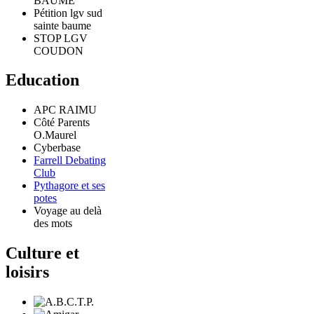
BAUME
Pétition lgv sud
sainte baume
STOP LGV
COUDON
Education
APC RAIMU
Côté Parents
O.Maurel
Cyberbase
Farrell Debating
Club
Pythagore et ses
potes
Voyage au delà
des mots
Culture et
loisirs