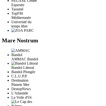
PÉGASE Centre
Equestre
Taoumé
TopFM
Méditerranée
Université du
temps libre
Mare Nostrum
AMMAC Bandol
Bandol Littoral
Bandol Plongée
C.L.U.P.P.
Destination
Planete Mer
DestopNews
L'Atlantide
La Voile d'Or