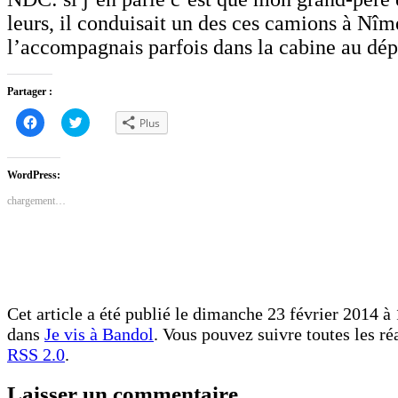
leurs, il conduisait un des ces camions à Nîme
l’accompagnais parfois dans la cabine au dép
Partager :
Cliquez
Cliquez
Plus
pour
pour
partager
partager
sur
sur
Facebook(ouvre
Twitter(ouvre
dans
dans
WordPress:
une
une
nouvelle
nouvelle
chargement…
fenêtre)
fenêtre)
Cet article a été publié le dimanche 23 février 2014 à 
dans
Je vis à Bandol
. Vous pouvez suivre toutes les ré
RSS 2.0
.
Laisser un commentaire