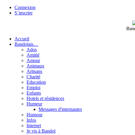
Connexion
S´inscrire
Band
Accueil
Bandolais…
Ados
Amitié
Amour
Animaux
Artisans
Charité
Education
Emploi
Enfants
Hotels et résidences
Humeur
Messages d'internautes
Humour
Infos
Internet
Je vis à Bandol