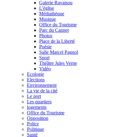
Galerie Ravaisou
L'église
Médiathèque
Musique
Office du Tourisme
Parc du Cannet
Photos
Place de la Liberté
Poésie
Salle Marcel Pagnol
Sport
Théâtre Jules Verne
Vidéo
Ecologie
Elections
Environnement
La vie de la cité
Le port
Les quartiers
logements
Office du Tourisme
Opposition
Police
Politique
Santé