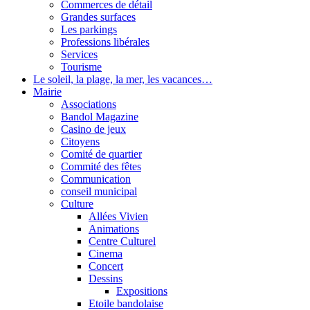
Commerces de détail
Grandes surfaces
Les parkings
Professions libérales
Services
Tourisme
Le soleil, la plage, la mer, les vacances…
Mairie
Associations
Bandol Magazine
Casino de jeux
Citoyens
Comité de quartier
Commité des fêtes
Communication
conseil municipal
Culture
Allées Vivien
Animations
Centre Culturel
Cinema
Concert
Dessins
Expositions
Etoile bandolaise