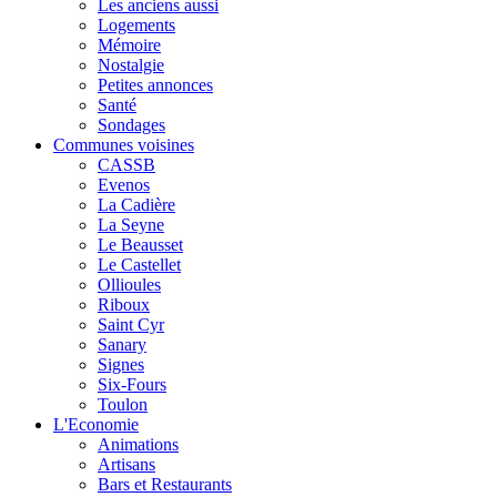
Les anciens aussi
Logements
Mémoire
Nostalgie
Petites annonces
Santé
Sondages
Communes voisines
CASSB
Evenos
La Cadière
La Seyne
Le Beausset
Le Castellet
Ollioules
Riboux
Saint Cyr
Sanary
Signes
Six-Fours
Toulon
L'Economie
Animations
Artisans
Bars et Restaurants