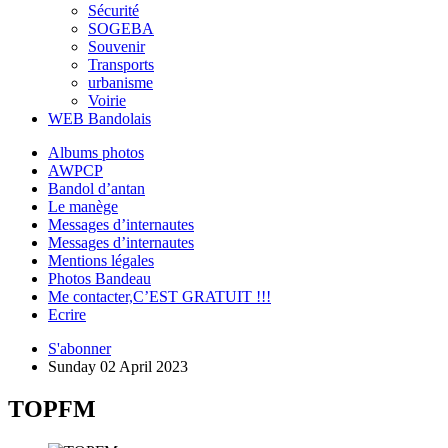
Sécurité
SOGEBA
Souvenir
Transports
urbanisme
Voirie
WEB Bandolais
Albums photos
AWPCP
Bandol d’antan
Le manège
Messages d’internautes
Messages d’internautes
Mentions légales
Photos Bandeau
Me contacter,C’EST GRATUIT !!!
Ecrire
S'abonner
Sunday 02 April 2023
TOPFM