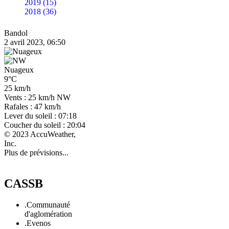
2019 (15)
2018 (36)
Bandol
2 avril 2023, 06:50
Nuageux
9°C
25 km/h
Vents : 25 km/h NW
Rafales : 47 km/h
Lever du soleil : 07:18
Coucher du soleil : 20:04
© 2023 AccuWeather,
Inc.
Plus de prévisions...
CASSB
.Communauté
d'aglomération
.Evenos