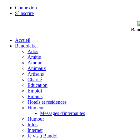
Connexion
S´inscrire
Band
Accueil
Bandolais…
Ados
Amitié
Amour
Animaux
Artisans
Charité
Education
Emploi
Enfants
Hotels et résidences
Humeur
Messages d'internautes
Humour
Infos
Internet
Je vis à Bandol