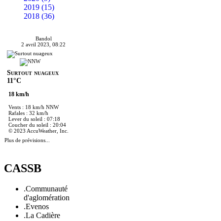
2019 (15)
2018 (36)
Bandol
2 avril 2023, 08:22
Surtout nuageux
11°C
18 km/h
Vents : 18 km/h NNW
Rafales : 32 km/h
Lever du soleil : 07:18
Coucher du soleil : 20:04
© 2023 AccuWeather, Inc.
Plus de prévisions...
CASSB
.Communauté
d'aglomération
.Evenos
.La Cadière