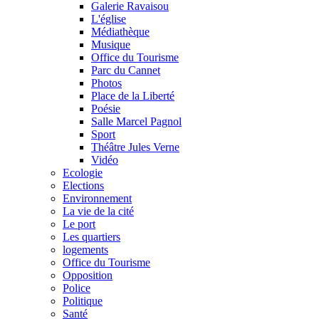
Galerie Ravaisou
L'église
Médiathèque
Musique
Office du Tourisme
Parc du Cannet
Photos
Place de la Liberté
Poésie
Salle Marcel Pagnol
Sport
Théâtre Jules Verne
Vidéo
Ecologie
Elections
Environnement
La vie de la cité
Le port
Les quartiers
logements
Office du Tourisme
Opposition
Police
Politique
Santé