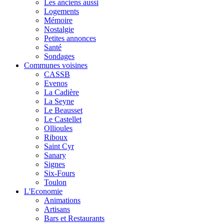
Les anciens aussi
Logements
Mémoire
Nostalgie
Petites annonces
Santé
Sondages
Communes voisines
CASSB
Evenos
La Cadière
La Seyne
Le Beausset
Le Castellet
Ollioules
Riboux
Saint Cyr
Sanary
Signes
Six-Fours
Toulon
L'Economie
Animations
Artisans
Bars et Restaurants