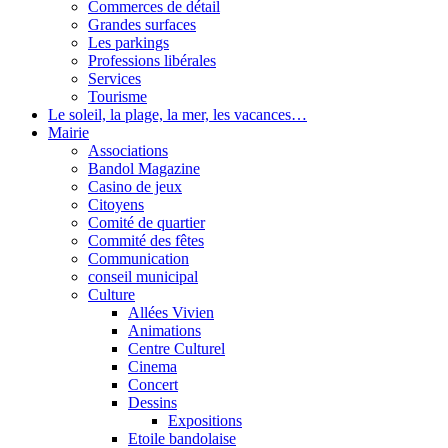
Commerces de détail
Grandes surfaces
Les parkings
Professions libérales
Services
Tourisme
Le soleil, la plage, la mer, les vacances…
Mairie
Associations
Bandol Magazine
Casino de jeux
Citoyens
Comité de quartier
Commité des fêtes
Communication
conseil municipal
Culture
Allées Vivien
Animations
Centre Culturel
Cinema
Concert
Dessins
Expositions
Etoile bandolaise