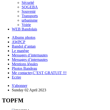
Sécurité
SOGEBA
Souvenir
Transports
urbanisme
Voirie
WEB Bandolais
Albums photos
AWPCP
Bandol d’antan
Le manège
Messages d’internautes
Messages d’internautes
Mentions légales
Photos Bandeau
Me contacter,C’EST GRATUIT !!!
Ecrire
S'abonner
Sunday 02 April 2023
TOPFM