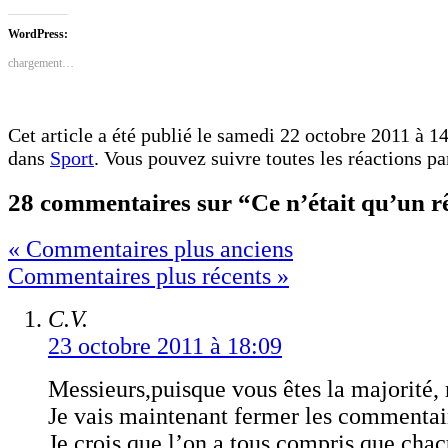
sur
sur
Facebook(ouvre
Twitter(ouvre
dans
dans
WordPress:
une
une
nouvelle
nouvelle
chargement…
fenêtre)
fenêtre)
Cet article a été publié le samedi 22 octobre 2011 à 14
dans
Sport
. Vous pouvez suivre toutes les réactions pa
28 commentaires sur “Ce n’était qu’un r
« Commentaires plus anciens
Commentaires plus récents »
C.V.
23 octobre 2011 à 18:09
Messieurs,puisque vous êtes la majorit
Je vais maintenant fermer les commentai
Je crois que l’on a tous compris que cha