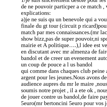
1/je suis sincerement desole pour les
de ne pouvoir particper a ce match , 
explications:
a)je ne suis qu un benevole qui a voul
finale du gt tour (circuit p ricard)po
match par mes connaissances.(mr laca
show bizz,pas de super pouvoir,ni sp
mairie et A politique….),l idee est 
en discutant avec mr almenza de fair
bandol et de creer un evenement aut
un coup de pouce a l us bandol
qui comme dans chaques club peine a
argent pour les jeunes.Nous avons d
audience aupres du mr le maire ,nous
soumis notre projet , il a ete ok , no
de jouer contre us bandol,de faire pay
5euro(mr bertoncini 5euro pour vos j