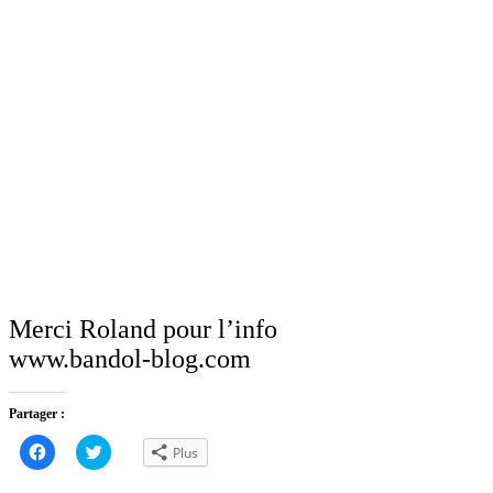
Merci Roland pour l’info
www.bandol-blog.com
Partager :
Cliquez
Cliquez
Plus
pour
pour
partager
partager
sur
sur