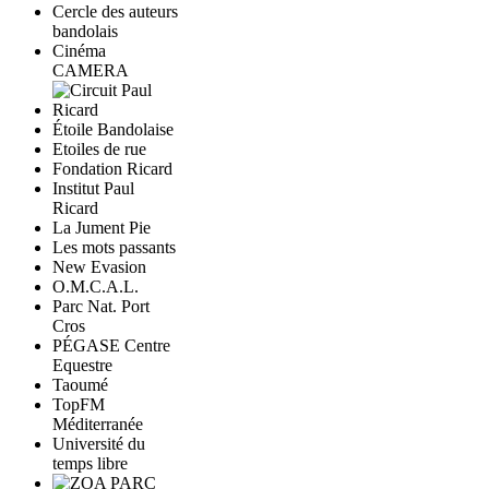
Cercle des auteurs
bandolais
Cinéma
CAMERA
Étoile Bandolaise
Etoiles de rue
Fondation Ricard
Institut Paul
Ricard
La Jument Pie
Les mots passants
New Evasion
O.M.C.A.L.
Parc Nat. Port
Cros
PÉGASE Centre
Equestre
Taoumé
TopFM
Méditerranée
Université du
temps libre