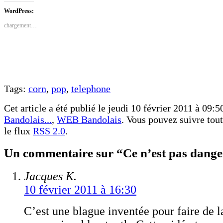
Facebook(ouvre
Twitter(ouvre
dans
dans
WordPress:
une
une
nouvelle
nouvelle
chargement…
fenêtre)
fenêtre)
Tags:
corn
,
pop
,
telephone
Cet article a été publié le jeudi 10 février 2011 à 09:5
Bandolais...
,
WEB Bandolais
. Vous pouvez suivre tout
le flux
RSS 2.0
.
Un commentaire sur “Ce n’est pas dange
Jacques K.
10 février 2011 à 16:30
C’est une blague inventée pour faire de l