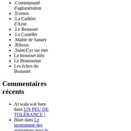
.Communauté
d'aglomération
.Evenos
.La Cadière
d'Azur
.Le Beausset
.Le Castellet
.Mairie de Sanary
.Riboux
.Saint-Cyr sur mer
Le beausset info
Le Beaussetan
Les échos du
Beausset
Commentaires
récents
Al wala wal bara
dans
UN PEU DE
TOLÉRANCE !
Biset
dans
Le
programme des
animations pour le