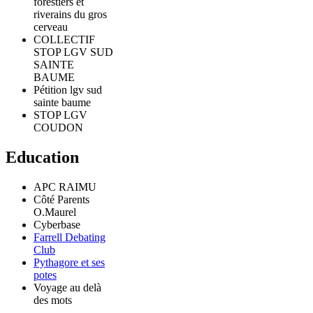
forestiers et
riverains du gros
cerveau
COLLECTIF
STOP LGV SUD
SAINTE
BAUME
Pétition lgv sud
sainte baume
STOP LGV
COUDON
Education
APC RAIMU
Côté Parents
O.Maurel
Cyberbase
Farrell Debating
Club
Pythagore et ses
potes
Voyage au delà
des mots