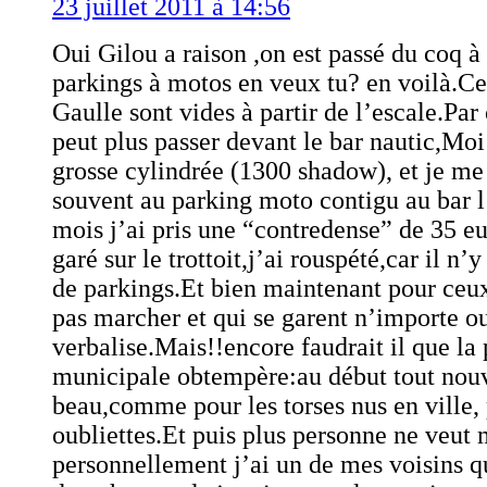
23 juillet 2011 à 14:56
Oui Gilou a raison ,on est passé du coq à
parkings à motos en veux tu? en voilà.C
Gaulle sont vides à partir de l’escale.Par
peut plus passer devant le bar nautic,Mo
grosse cylindrée (1300 shadow), et je me 
souvent au parking moto contigu au bar l’
mois j’ai pris une “contredense” de 35 e
garé sur le trottoit,j’ai rouspété,car il n’
de parkings.Et bien maintenant pour ceux
pas marcher et qui se garent n’importe o
verbalise.Mais!!encore faudrait il que la 
municipale obtempère:au début tout nou
beau,comme pour les torses nus en ville, 
oubliettes.Et puis plus personne ne veut 
personnellement j’ai un de mes voisins qui