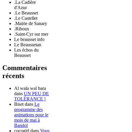
.La Cadière
d'Azur
.Le Beausset
.Le Castellet
.Mairie de Sanary
.Riboux
.Saint-Cyr sur mer
Le beausset info
Le Beaussetan
Les échos du
Beausset
Commentaires
récents
Al wala wal bara
dans
UN PEU DE
TOLÉRANCE !
Biset
dans
Le
programme des
animations pour le
mois de mai à
Bandol
cocogirl
dans
Vous