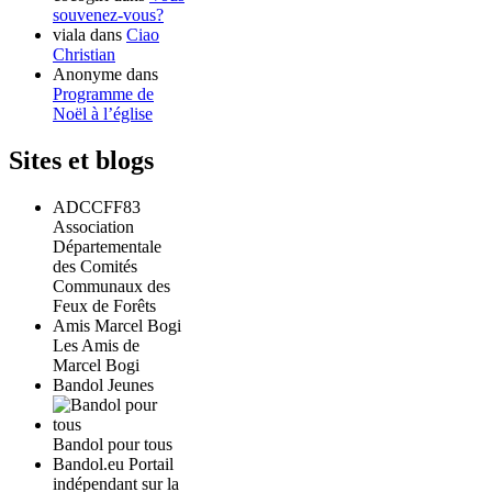
souvenez-vous?
viala
dans
Ciao
Christian
Anonyme
dans
Programme de
Noël à l’église
Sites et blogs
ADCCFF83
Association
Départementale
des Comités
Communaux des
Feux de Forêts
Amis Marcel Bogi
Les Amis de
Marcel Bogi
Bandol Jeunes
Bandol pour tous
Bandol.eu Portail
indépendant sur la