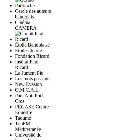
Cercle des auteurs
bandolais
Cinéma
CAMERA
Étoile Bandolaise
Etoiles de rue
Fondation Ricard
Institut Paul
Ricard
La Jument Pie
Les mots passants
New Evasion
O.M.C.A.L.
Parc Nat. Port
Cros
PÉGASE Centre
Equestre
Taoumé
TopFM
Méditerranée
Université du