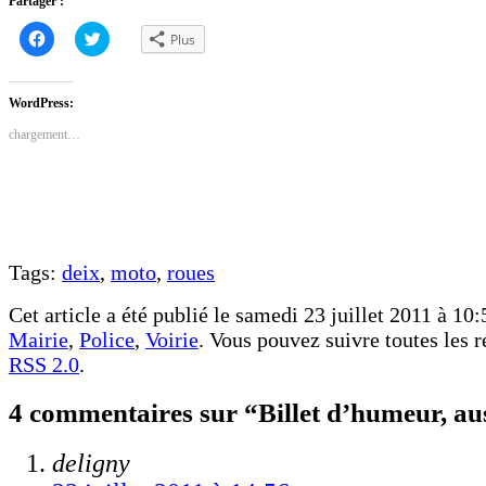
Partager :
Cliquez
Cliquez
Plus
pour
pour
partager
partager
sur
sur
Facebook(ouvre
Twitter(ouvre
dans
dans
WordPress:
une
une
nouvelle
nouvelle
chargement…
fenêtre)
fenêtre)
Tags:
deix
,
moto
,
roues
Cet article a été publié le samedi 23 juillet 2011 à 10:
Mairie
,
Police
,
Voirie
. Vous pouvez suivre toutes les r
RSS 2.0
.
4 commentaires sur “Billet d’humeur, au
deligny