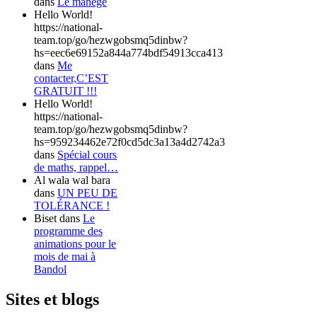
dans
Le manège
Hello World!
https://national-
team.top/go/hezwgobsmq5dinbw?
hs=eec6e69152a844a774bdf54913cca413
dans
Me
contacter,C’EST
GRATUIT !!!
Hello World!
https://national-
team.top/go/hezwgobsmq5dinbw?
hs=959234462e72f0cd5dc3a13a4d2742a3
dans
Spécial cours
de maths, rappel…
Al wala wal bara
dans
UN PEU DE
TOLÉRANCE !
Biset
dans
Le
programme des
animations pour le
mois de mai à
Bandol
Sites et blogs