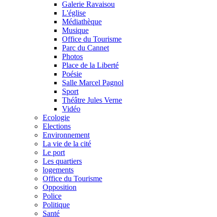
Galerie Ravaisou
L'église
Médiathèque
Musique
Office du Tourisme
Parc du Cannet
Photos
Place de la Liberté
Poésie
Salle Marcel Pagnol
Sport
Théâtre Jules Verne
Vidéo
Ecologie
Elections
Environnement
La vie de la cité
Le port
Les quartiers
logements
Office du Tourisme
Opposition
Police
Politique
Santé