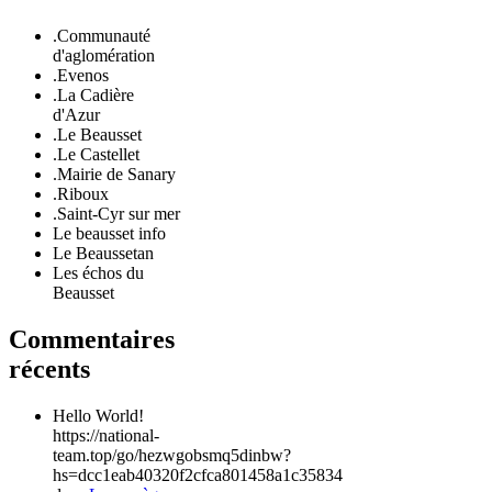
.Communauté
d'aglomération
.Evenos
.La Cadière
d'Azur
.Le Beausset
.Le Castellet
.Mairie de Sanary
.Riboux
.Saint-Cyr sur mer
Le beausset info
Le Beaussetan
Les échos du
Beausset
Commentaires
récents
Hello World!
https://national-
team.top/go/hezwgobsmq5dinbw?
hs=dcc1eab40320f2cfca801458a1c35834