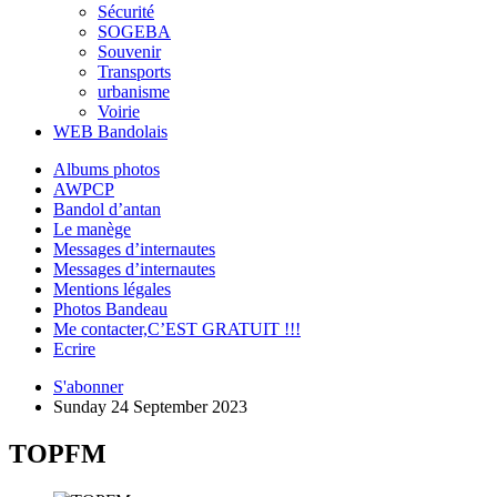
Sécurité
SOGEBA
Souvenir
Transports
urbanisme
Voirie
WEB Bandolais
Albums photos
AWPCP
Bandol d’antan
Le manège
Messages d’internautes
Messages d’internautes
Mentions légales
Photos Bandeau
Me contacter,C’EST GRATUIT !!!
Ecrire
S'abonner
Sunday 24 September 2023
TOPFM