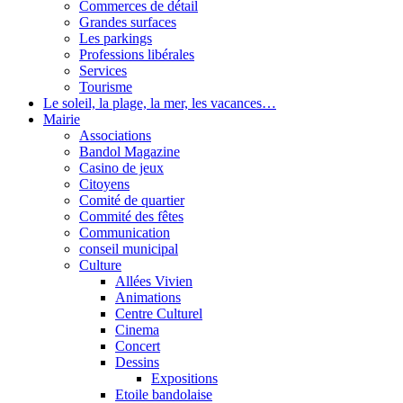
Commerces de détail
Grandes surfaces
Les parkings
Professions libérales
Services
Tourisme
Le soleil, la plage, la mer, les vacances…
Mairie
Associations
Bandol Magazine
Casino de jeux
Citoyens
Comité de quartier
Commité des fêtes
Communication
conseil municipal
Culture
Allées Vivien
Animations
Centre Culturel
Cinema
Concert
Dessins
Expositions
Etoile bandolaise