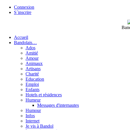
Connexion
S´inscrire
Band
Accueil
Bandolais…
Ados
Amitié
Amour
Animaux
Artisans
Charité
Education
Emploi
Enfants
Hotels et résidences
Humeur
Messages d'internautes
Humour
Infos
Internet
Je vis à Bandol