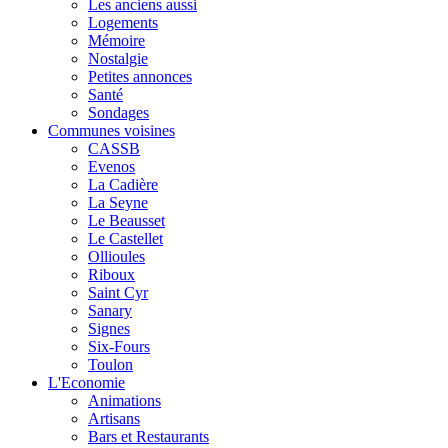
Les anciens aussi
Logements
Mémoire
Nostalgie
Petites annonces
Santé
Sondages
Communes voisines
CASSB
Evenos
La Cadière
La Seyne
Le Beausset
Le Castellet
Ollioules
Riboux
Saint Cyr
Sanary
Signes
Six-Fours
Toulon
L'Economie
Animations
Artisans
Bars et Restaurants