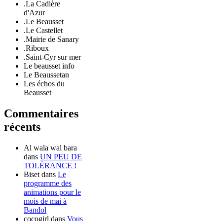
.La Cadière
d'Azur
.Le Beausset
.Le Castellet
.Mairie de Sanary
.Riboux
.Saint-Cyr sur mer
Le beausset info
Le Beaussetan
Les échos du
Beausset
Commentaires
récents
Al wala wal bara
dans
UN PEU DE
TOLÉRANCE !
Biset
dans
Le
programme des
animations pour le
mois de mai à
Bandol
cocogirl
dans
Vous