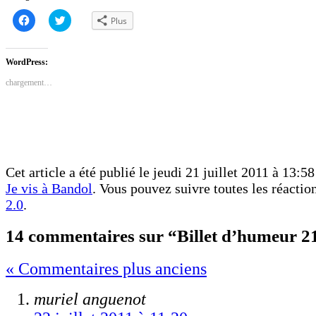
Cliquez
Cliquez
Plus
pour
pour
partager
partager
sur
sur
Facebook(ouvre
Twitter(ouvre
dans
dans
WordPress:
une
une
nouvelle
nouvelle
chargement…
fenêtre)
fenêtre)
Cet article a été publié le jeudi 21 juillet 2011 à 13:58
Je vis à Bandol
. Vous pouvez suivre toutes les réactio
2.0
.
14 commentaires sur “Billet d’humeur 21 
« Commentaires plus anciens
muriel anguenot