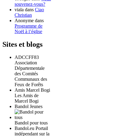
souvenez-vous?
viala
dans
Ciao
Christian
Anonyme
dans
Programme de
Noël à l’église
Sites et blogs
ADCCFF83
Association
Départementale
des Comités
Communaux des
Feux de Forêts
Amis Marcel Bogi
Les Amis de
Marcel Bogi
Bandol Jeunes
Bandol pour tous
Bandol.eu Portail
indépendant sur la