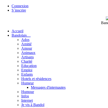
Connexion
S´inscrire
Band
Accueil
Bandolais…
Ados
Amitié
Amour
Animaux
Artisans
Charité
Education
Emploi
Enfants
Hotels et résidences
Humeur
Messages d'internautes
Humour
Infos
Internet
Je vis à Bandol