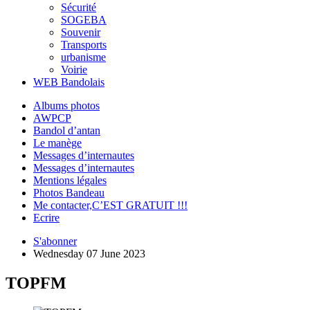
Sécurité
SOGEBA
Souvenir
Transports
urbanisme
Voirie
WEB Bandolais
Albums photos
AWPCP
Bandol d’antan
Le manège
Messages d’internautes
Messages d’internautes
Mentions légales
Photos Bandeau
Me contacter,C’EST GRATUIT !!!
Ecrire
S'abonner
Wednesday 07 June 2023
TOPFM