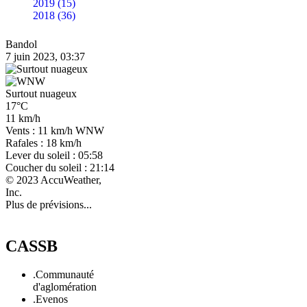
2019 (15)
2018 (36)
Bandol
7 juin 2023, 03:37
Surtout nuageux
17°C
11 km/h
Vents : 11 km/h WNW
Rafales : 18 km/h
Lever du soleil : 05:58
Coucher du soleil : 21:14
© 2023 AccuWeather,
Inc.
Plus de prévisions...
CASSB
.Communauté
d'aglomération
.Evenos