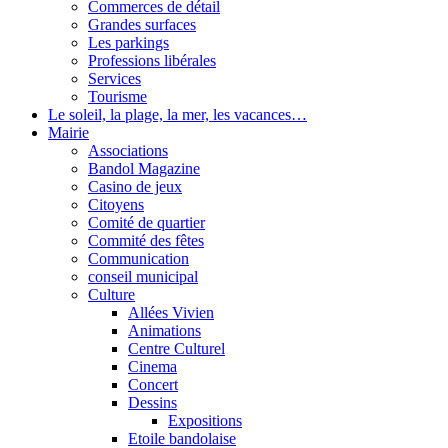
Commerces de détail
Grandes surfaces
Les parkings
Professions libérales
Services
Tourisme
Le soleil, la plage, la mer, les vacances…
Mairie
Associations
Bandol Magazine
Casino de jeux
Citoyens
Comité de quartier
Commité des fêtes
Communication
conseil municipal
Culture
Allées Vivien
Animations
Centre Culturel
Cinema
Concert
Dessins
Expositions
Etoile bandolaise