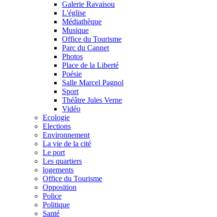
Galerie Ravaisou
L'église
Médiathèque
Musique
Office du Tourisme
Parc du Cannet
Photos
Place de la Liberté
Poésie
Salle Marcel Pagnol
Sport
Théâtre Jules Verne
Vidéo
Ecologie
Elections
Environnement
La vie de la cité
Le port
Les quartiers
logements
Office du Tourisme
Opposition
Police
Politique
Santé