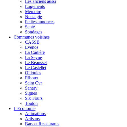
Les anciens aussi
Logements
Mémoire
Nostalgie
Petites annonces
Santé
Sondages
Communes voisines
CASSB
Evenos
La Cadière
La Seyne
Le Beausset
Le Castellet
Ollioules
Riboux
Saint Cyr
Sanary
Signes
Six-Fours
Toulon
L'Economie
Animations
Artisans
Bars et Restaurants