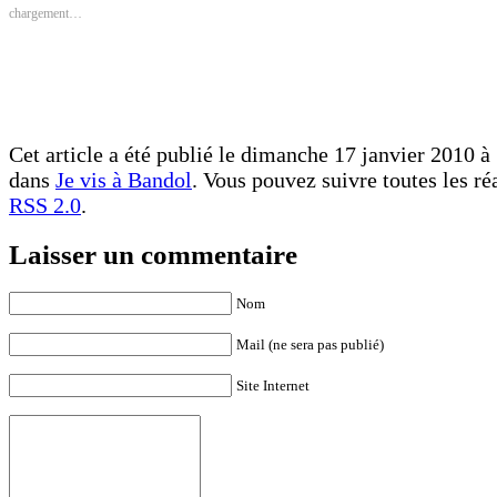
nouvelle
nouvelle
chargement…
fenêtre)
fenêtre)
Cet article a été publié le dimanche 17 janvier 2010 à 
dans
Je vis à Bandol
. Vous pouvez suivre toutes les ré
RSS 2.0
.
Laisser un commentaire
Nom
Mail (ne sera pas publié)
Site Internet