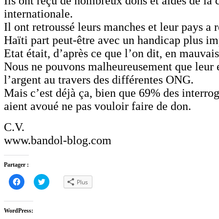
Ils ont reçu de nombreux dons et aides de l
internationale.
Il ont retroussé leurs manches et leur pays a r
Haïti part peut-être avec un handicap plus im
Etat était, d’après ce que l’on dit, en mauvais
Nous ne pouvons malheureusement que leur 
l’argent au travers des différentes ONG.
Mais c’est déjà ça, bien que 69% des interrogé
aient avoué ne pas vouloir faire de don.
C.V.
www.bandol-blog.com
Partager :
Cliquez
Cliquez
Plus
pour
pour
partager
partager
sur
sur
Facebook(ouvre
Twitter(ouvre
dans
dans
WordPress:
une
une