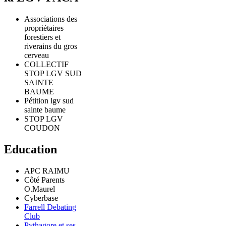
Associations des
propriétaires
forestiers et
riverains du gros
cerveau
COLLECTIF
STOP LGV SUD
SAINTE
BAUME
Pétition lgv sud
sainte baume
STOP LGV
COUDON
Education
APC RAIMU
Côté Parents
O.Maurel
Cyberbase
Farrell Debating
Club
Pythagore et ses