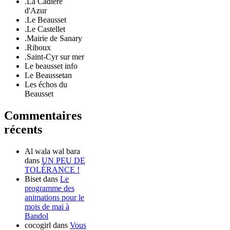
.La Cadière
d'Azur
.Le Beausset
.Le Castellet
.Mairie de Sanary
.Riboux
.Saint-Cyr sur mer
Le beausset info
Le Beaussetan
Les échos du
Beausset
Commentaires
récents
Al wala wal bara
dans
UN PEU DE
TOLÉRANCE !
Biset
dans
Le
programme des
animations pour le
mois de mai à
Bandol
cocogirl
dans
Vous