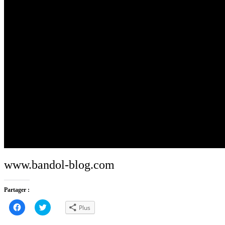
www.bandol-blog.com
Partager :
Cliquez
Cliquez
Plus
pour
pour
partager
partager
sur
sur