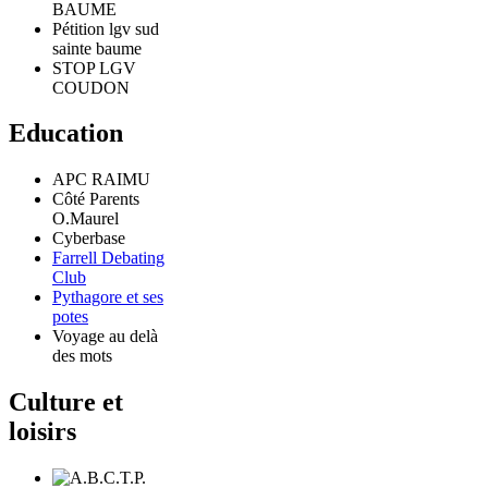
BAUME
Pétition lgv sud
sainte baume
STOP LGV
COUDON
Education
APC RAIMU
Côté Parents
O.Maurel
Cyberbase
Farrell Debating
Club
Pythagore et ses
potes
Voyage au delà
des mots
Culture et
loisirs