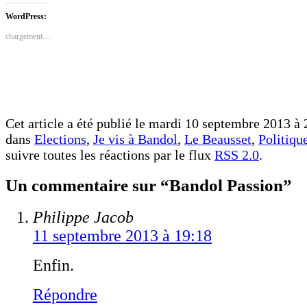
Facebook(ouvre
Twitter(ouvre
dans
dans
WordPress:
une
une
nouvelle
nouvelle
chargement…
fenêtre)
fenêtre)
Cet article a été publié le mardi 10 septembre 2013 à 2
dans
Elections
,
Je vis à Bandol
,
Le Beausset
,
Politiqu
suivre toutes les réactions par le flux
RSS 2.0
.
Un commentaire sur “Bandol Passion”
Philippe Jacob
11 septembre 2013 à 19:18
Enfin.
Répondre