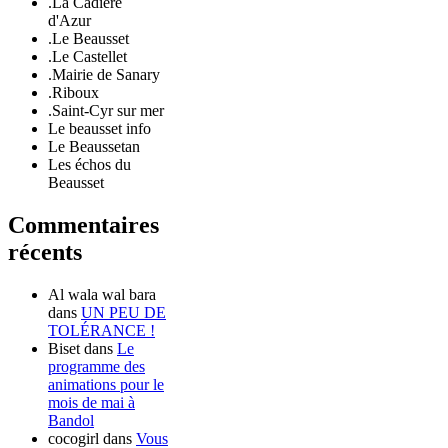
.La Cadière
d'Azur
.Le Beausset
.Le Castellet
.Mairie de Sanary
.Riboux
.Saint-Cyr sur mer
Le beausset info
Le Beaussetan
Les échos du
Beausset
Commentaires
récents
Al wala wal bara
dans
UN PEU DE
TOLÉRANCE !
Biset
dans
Le
programme des
animations pour le
mois de mai à
Bandol
cocogirl
dans
Vous