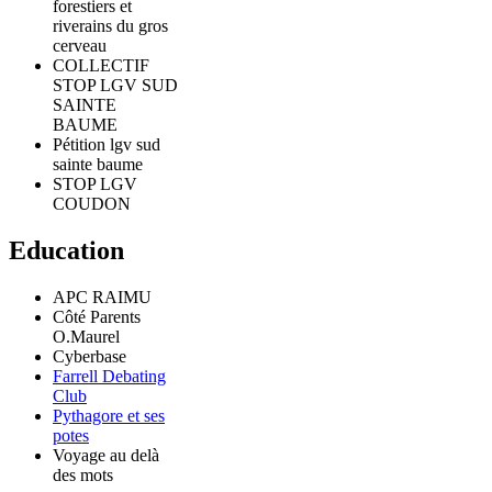
forestiers et
riverains du gros
cerveau
COLLECTIF
STOP LGV SUD
SAINTE
BAUME
Pétition lgv sud
sainte baume
STOP LGV
COUDON
Education
APC RAIMU
Côté Parents
O.Maurel
Cyberbase
Farrell Debating
Club
Pythagore et ses
potes
Voyage au delà
des mots