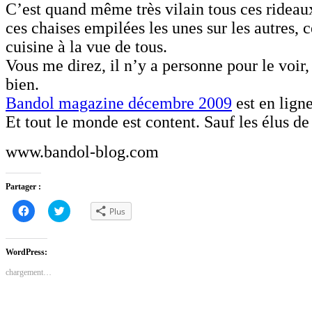
C’est quand même très vilain tous ces rideaux
ces chaises empilées les unes sur les autres,
cuisine à la vue de tous.
Vous me direz, il n’y a personne pour le voir,
bien.
Bandol magazine décembre 2009
est en ligne
Et tout le monde est content. Sauf les élus de
www.bandol-blog.com
Partager :
Cliquez
Cliquez
Plus
pour
pour
partager
partager
sur
sur
Facebook(ouvre
Twitter(ouvre
dans
dans
WordPress:
une
une
nouvelle
nouvelle
chargement…
fenêtre)
fenêtre)