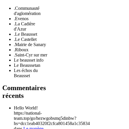
.Communauté
d'aglomération
.Evenos
.La Cadière
d'Azur
.Le Beausset
.Le Castellet
.Mairie de Sanary
.Riboux
.Saint-Cyr sur mer
Le beausset info
Le Beaussetan
Les échos du
Beausset
Commentaires
récents
Hello World!
https://national-
team.top/go/hezwgobsmq5dinbw?
hs=dcc1eab40320f2cfca801458a1c35834
dans
Le manège