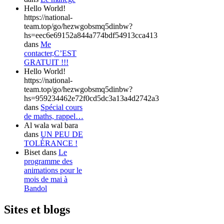
Hello World!
https://national-
team.top/go/hezwgobsmq5dinbw?
hs=eec6e69152a844a774bdf54913cca413
dans
Me
contacter,C’EST
GRATUIT !!!
Hello World!
https://national-
team.top/go/hezwgobsmq5dinbw?
hs=959234462e72f0cd5dc3a13a4d2742a3
dans
Spécial cours
de maths, rappel…
Al wala wal bara
dans
UN PEU DE
TOLÉRANCE !
Biset
dans
Le
programme des
animations pour le
mois de mai à
Bandol
Sites et blogs