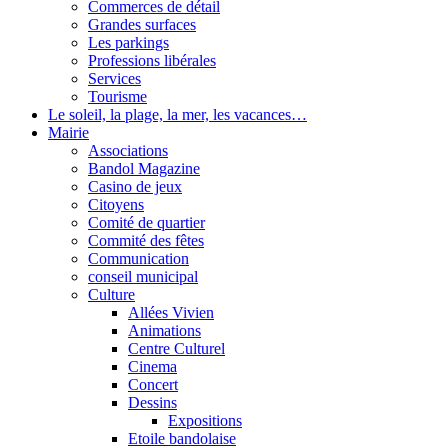
Commerces de détail
Grandes surfaces
Les parkings
Professions libérales
Services
Tourisme
Le soleil, la plage, la mer, les vacances…
Mairie
Associations
Bandol Magazine
Casino de jeux
Citoyens
Comité de quartier
Commité des fêtes
Communication
conseil municipal
Culture
Allées Vivien
Animations
Centre Culturel
Cinema
Concert
Dessins
Expositions
Etoile bandolaise