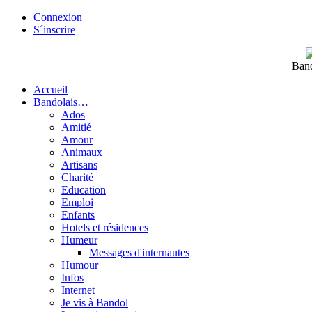
Connexion
S´inscrire
Band
Accueil
Bandolais…
Ados
Amitié
Amour
Animaux
Artisans
Charité
Education
Emploi
Enfants
Hotels et résidences
Humeur
Messages d'internautes
Humour
Infos
Internet
Je vis à Bandol