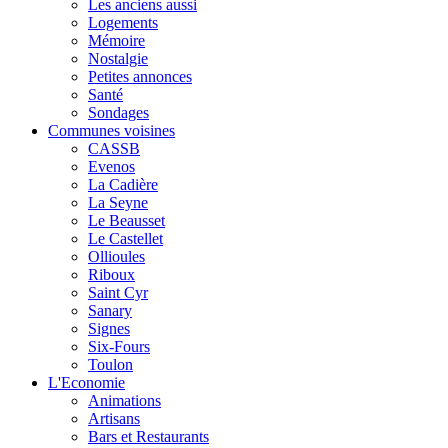
Les anciens aussi
Logements
Mémoire
Nostalgie
Petites annonces
Santé
Sondages
Communes voisines
CASSB
Evenos
La Cadière
La Seyne
Le Beausset
Le Castellet
Ollioules
Riboux
Saint Cyr
Sanary
Signes
Six-Fours
Toulon
L'Economie
Animations
Artisans
Bars et Restaurants