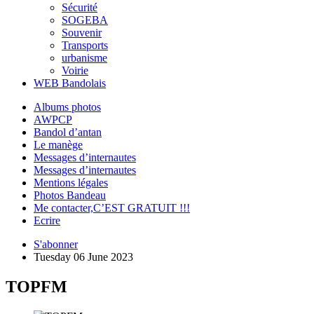
Sécurité
SOGEBA
Souvenir
Transports
urbanisme
Voirie
WEB Bandolais
Albums photos
AWPCP
Bandol d’antan
Le manège
Messages d’internautes
Messages d’internautes
Mentions légales
Photos Bandeau
Me contacter,C’EST GRATUIT !!!
Ecrire
S'abonner
Tuesday 06 June 2023
TOPFM