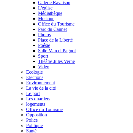
Galerie Ravaisou
L'église
Médiathèque
Musique
Office du Tourisme
Parc du Cannet
Photos
Place de la Liberté
Poésie
Salle Marcel Pagnol
Sport
Théâtre Jules Verne
Vidéo
Ecologie
Elections
Environnement
La vie de la cité
Le port
Les quartiers
logements
Office du Tourisme
Opposition
Police
Politique
Santé