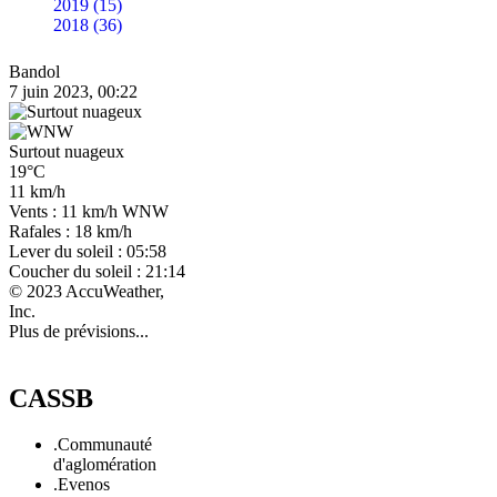
2019 (15)
2018 (36)
Bandol
7 juin 2023, 00:22
Surtout nuageux
19°C
11 km/h
Vents : 11 km/h WNW
Rafales : 18 km/h
Lever du soleil : 05:58
Coucher du soleil : 21:14
© 2023 AccuWeather,
Inc.
Plus de prévisions...
CASSB
.Communauté
d'aglomération
.Evenos