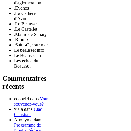
d'aglomération
.Evenos
.La Cadière
d'Azur
.Le Beausset
.Le Castellet
.Mairie de Sanary
.Riboux
.Saint-Cyr sur mer
Le beausset info
Le Beaussetan
Les échos du
Beausset
Commentaires
récents
cocogirl
dans
Vous
souvenez-vous?
viala
dans
Ciao
Christian
Anonyme
dans
Programme de
Noël à l’église