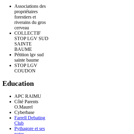
Associations des
propriétaires
forestiers et
riverains du gros
cerveau
COLLECTIF
STOP LGV SUD
SAINTE
BAUME
Pétition lgv sud
sainte baume
STOP LGV
COUDON
Education
APC RAIMU
Côté Parents
O.Maurel
Cyberbase
Farrell Debating
Club
Pythagore et ses
potes