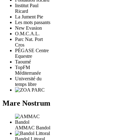
Institut Paul
Ricard
La Jument Pie
Les mots passants
New Evasion
O.M.C.A.L.
Parc Nat. Port
Cros
PÉGASE Centre
Equestre
Taoumé
TopFM
Méditerranée
Université du
temps libre
Mare Nostrum
AMMAC Bandol
Bandol Littoral