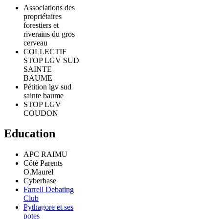
Associations des
propriétaires
forestiers et
riverains du gros
cerveau
COLLECTIF
STOP LGV SUD
SAINTE
BAUME
Pétition lgv sud
sainte baume
STOP LGV
COUDON
Education
APC RAIMU
Côté Parents
O.Maurel
Cyberbase
Farrell Debating
Club
Pythagore et ses
potes