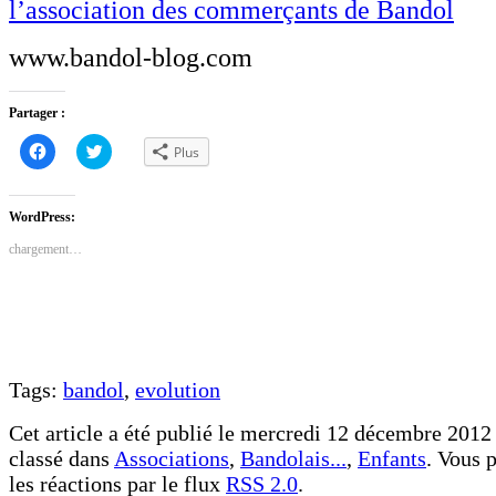
l’association des commerçants de Bandol
www.bandol-blog.com
Partager :
Cliquez
Cliquez
Plus
pour
pour
partager
partager
sur
sur
Facebook(ouvre
Twitter(ouvre
dans
dans
WordPress:
une
une
nouvelle
nouvelle
chargement…
fenêtre)
fenêtre)
Tags:
bandol
,
evolution
Cet article a été publié le mercredi 12 décembre 2012 
classé dans
Associations
,
Bandolais...
,
Enfants
. Vous 
les réactions par le flux
RSS 2.0
.