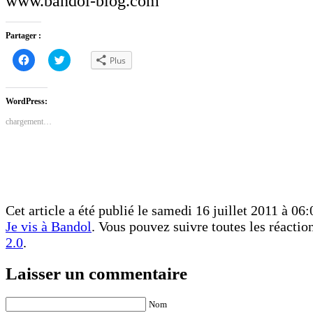
www.bandol-blog.com
Partager :
Cliquez
Cliquez
Plus
pour
pour
partager
partager
sur
sur
Facebook(ouvre
Twitter(ouvre
dans
dans
WordPress:
une
une
nouvelle
nouvelle
chargement…
fenêtre)
fenêtre)
Cet article a été publié le samedi 16 juillet 2011 à 06:
Je vis à Bandol
. Vous pouvez suivre toutes les réactio
2.0
.
Laisser un commentaire
Nom