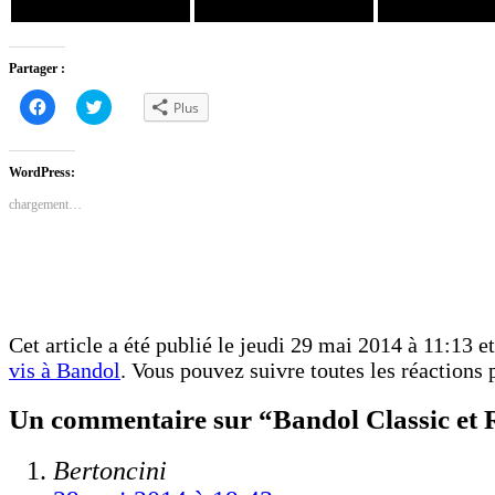
Partager :
Cliquez
Cliquez
Plus
pour
pour
partager
partager
sur
sur
Facebook(ouvre
Twitter(ouvre
dans
dans
WordPress:
une
une
nouvelle
nouvelle
chargement…
fenêtre)
fenêtre)
Cet article a été publié le jeudi 29 mai 2014 à 11:13 e
vis à Bandol
. Vous pouvez suivre toutes les réactions 
Un commentaire sur “Bandol Classic et
Bertoncini