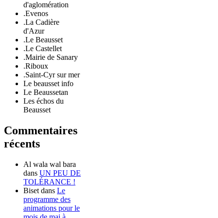
d'aglomération
.Evenos
.La Cadière
d'Azur
.Le Beausset
.Le Castellet
.Mairie de Sanary
.Riboux
.Saint-Cyr sur mer
Le beausset info
Le Beaussetan
Les échos du
Beausset
Commentaires
récents
Al wala wal bara
dans
UN PEU DE
TOLÉRANCE !
Biset
dans
Le
programme des
animations pour le
mois de mai à