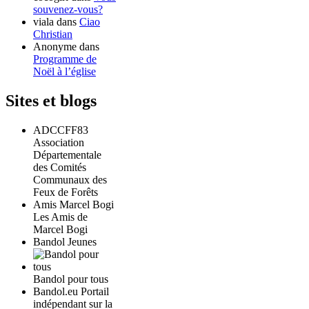
souvenez-vous?
viala
dans
Ciao
Christian
Anonyme
dans
Programme de
Noël à l’église
Sites et blogs
ADCCFF83
Association
Départementale
des Comités
Communaux des
Feux de Forêts
Amis Marcel Bogi
Les Amis de
Marcel Bogi
Bandol Jeunes
Bandol pour tous
Bandol.eu Portail
indépendant sur la