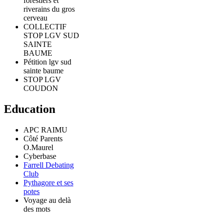
forestiers et
riverains du gros
cerveau
COLLECTIF
STOP LGV SUD
SAINTE
BAUME
Pétition lgv sud
sainte baume
STOP LGV
COUDON
Education
APC RAIMU
Côté Parents
O.Maurel
Cyberbase
Farrell Debating
Club
Pythagore et ses
potes
Voyage au delà
des mots