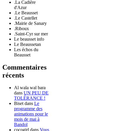
.La Cadière
d'Azur
.Le Beausset
.Le Castellet
.Mairie de Sanary
.Riboux
.Saint-Cyr sur mer
Le beausset info
Le Beaussetan
Les échos du
Beausset
Commentaires
récents
Al wala wal bara
dans
UN PEU DE
TOLÉRANCE !
Biset
dans
Le
programme des
animations pour le
mois de mai à
Bandol
cocogirl
dans
Vous