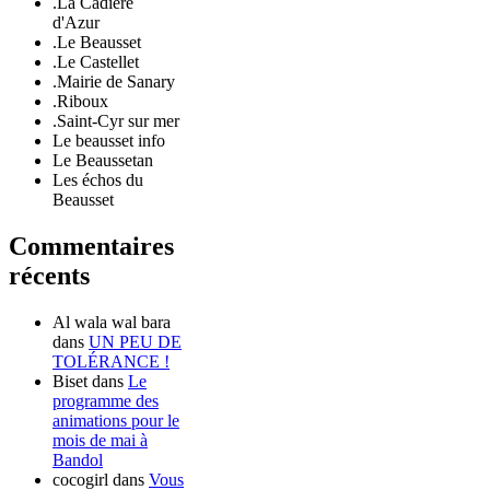
.La Cadière
d'Azur
.Le Beausset
.Le Castellet
.Mairie de Sanary
.Riboux
.Saint-Cyr sur mer
Le beausset info
Le Beaussetan
Les échos du
Beausset
Commentaires
récents
Al wala wal bara
dans
UN PEU DE
TOLÉRANCE !
Biset
dans
Le
programme des
animations pour le
mois de mai à
Bandol
cocogirl
dans
Vous