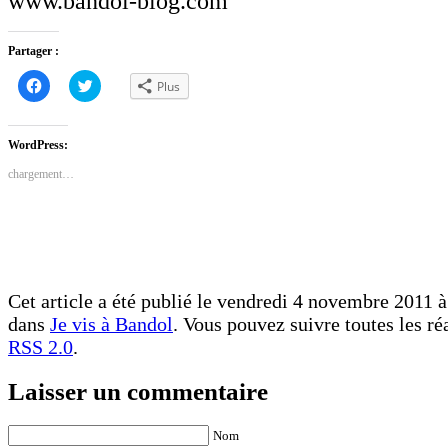
www.bandol-blog.com
Partager :
Cliquez
Cliquez
Plus
pour
pour
partager
partager
sur
sur
Facebook(ouvre
Twitter(ouvre
dans
dans
WordPress:
une
une
nouvelle
nouvelle
chargement…
fenêtre)
fenêtre)
Cet article a été publié le vendredi 4 novembre 2011 à 
dans
Je vis à Bandol
. Vous pouvez suivre toutes les ré
RSS 2.0
.
Laisser un commentaire
Nom