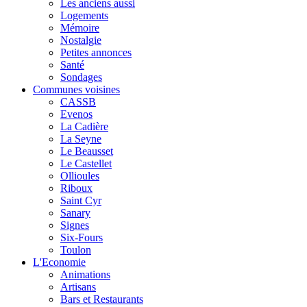
Les anciens aussi
Logements
Mémoire
Nostalgie
Petites annonces
Santé
Sondages
Communes voisines
CASSB
Evenos
La Cadière
La Seyne
Le Beausset
Le Castellet
Ollioules
Riboux
Saint Cyr
Sanary
Signes
Six-Fours
Toulon
L'Economie
Animations
Artisans
Bars et Restaurants