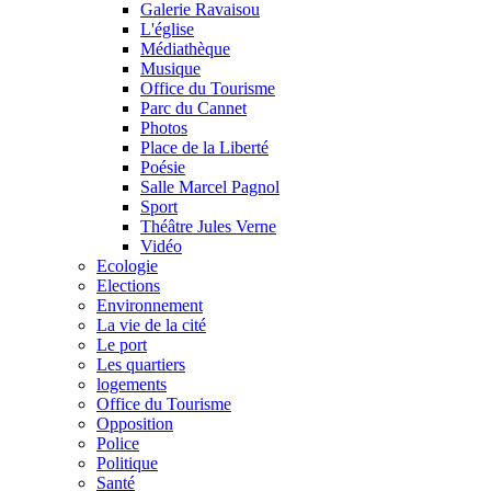
Galerie Ravaisou
L'église
Médiathèque
Musique
Office du Tourisme
Parc du Cannet
Photos
Place de la Liberté
Poésie
Salle Marcel Pagnol
Sport
Théâtre Jules Verne
Vidéo
Ecologie
Elections
Environnement
La vie de la cité
Le port
Les quartiers
logements
Office du Tourisme
Opposition
Police
Politique
Santé