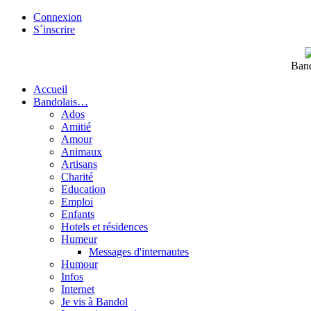
Connexion
S´inscrire
Band
Accueil
Bandolais…
Ados
Amitié
Amour
Animaux
Artisans
Charité
Education
Emploi
Enfants
Hotels et résidences
Humeur
Messages d'internautes
Humour
Infos
Internet
Je vis à Bandol