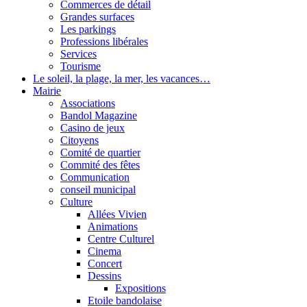
Commerces de détail
Grandes surfaces
Les parkings
Professions libérales
Services
Tourisme
Le soleil, la plage, la mer, les vacances…
Mairie
Associations
Bandol Magazine
Casino de jeux
Citoyens
Comité de quartier
Commité des fêtes
Communication
conseil municipal
Culture
Allées Vivien
Animations
Centre Culturel
Cinema
Concert
Dessins
Expositions
Etoile bandolaise