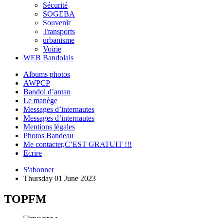
Sécurité
SOGEBA
Souvenir
Transports
urbanisme
Voirie
WEB Bandolais
Albums photos
AWPCP
Bandol d’antan
Le manège
Messages d’internautes
Messages d’internautes
Mentions légales
Photos Bandeau
Me contacter,C’EST GRATUIT !!!
Ecrire
S'abonner
Thursday 01 June 2023
TOPFM