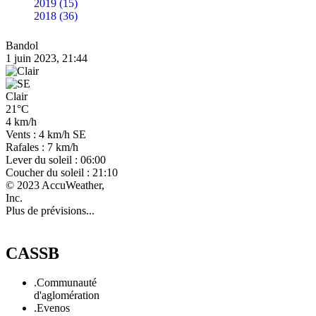
2019 (15)
2018 (36)
Bandol
1 juin 2023, 21:44
Clair
21°C
4 km/h
Vents : 4 km/h SE
Rafales : 7 km/h
Lever du soleil : 06:00
Coucher du soleil : 21:10
© 2023 AccuWeather,
Inc.
Plus de prévisions...
CASSB
.Communauté
d'aglomération
.Evenos