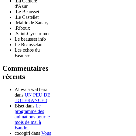
.La Cadière
d'Azur
.Le Beausset
.Le Castellet
.Mairie de Sanary
.Riboux
.Saint-Cyr sur mer
Le beausset info
Le Beaussetan
Les échos du
Beausset
Commentaires
récents
Al wala wal bara
dans
UN PEU DE
TOLÉRANCE !
Biset
dans
Le
programme des
animations pour le
mois de mai à
Bandol
cocogirl
dans
Vous