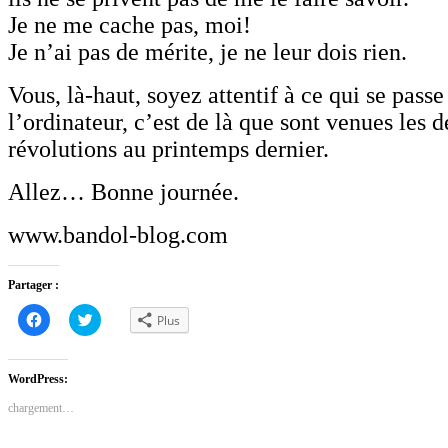
Je ne me cache pas, moi!
Je n’ai pas de mérite, je ne leur dois rien.
Vous, là-haut, soyez attentif à ce qui se passe
l’ordinateur, c’est de là que sont venues les d
révolutions au printemps dernier.
Allez… Bonne journée.
www.bandol-blog.com
Partager :
Cliquez
Cliquez
Plus
pour
pour
partager
partager
sur
sur
Facebook(ouvre
Twitter(ouvre
dans
dans
WordPress:
une
une
nouvelle
nouvelle
chargement…
fenêtre)
fenêtre)