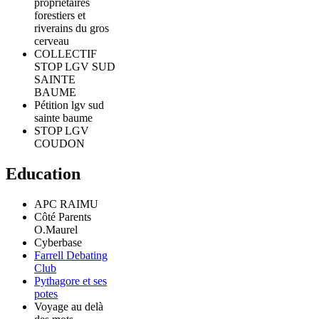
propriétaires
forestiers et
riverains du gros
cerveau
COLLECTIF
STOP LGV SUD
SAINTE
BAUME
Pétition lgv sud
sainte baume
STOP LGV
COUDON
Education
APC RAIMU
Côté Parents
O.Maurel
Cyberbase
Farrell Debating
Club
Pythagore et ses
potes
Voyage au delà