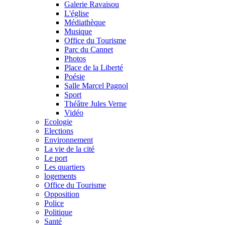
Galerie Ravaisou
L'église
Médiathèque
Musique
Office du Tourisme
Parc du Cannet
Photos
Place de la Liberté
Poésie
Salle Marcel Pagnol
Sport
Théâtre Jules Verne
Vidéo
Ecologie
Elections
Environnement
La vie de la cité
Le port
Les quartiers
logements
Office du Tourisme
Opposition
Police
Politique
Santé