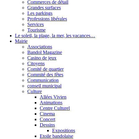
Commerces de détail
Grandes surfaces
Les parkings
Professions libérales
Services
Tourisme
Le soleil, la plage, la mer, les vacances…
Mairie
Associations
Bandol Magazine
Casino de jeux
Citoyens
Comité de quartier
Commité des fêtes
Communication
conseil municipal
Culture
Allées Vivien
Animations
Centre Culturel
Cinema
Concert
Dessins
Expositions
Etoile bandolaise