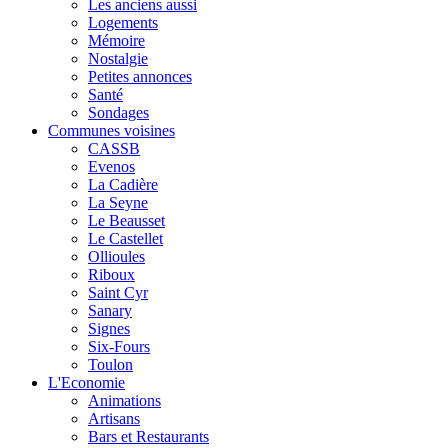
Les anciens aussi
Logements
Mémoire
Nostalgie
Petites annonces
Santé
Sondages
Communes voisines
CASSB
Evenos
La Cadière
La Seyne
Le Beausset
Le Castellet
Ollioules
Riboux
Saint Cyr
Sanary
Signes
Six-Fours
Toulon
L'Economie
Animations
Artisans
Bars et Restaurants