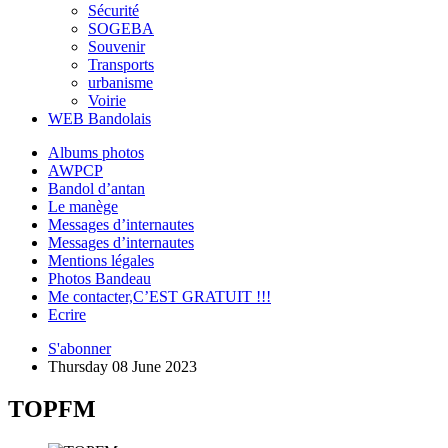
Sécurité
SOGEBA
Souvenir
Transports
urbanisme
Voirie
WEB Bandolais
Albums photos
AWPCP
Bandol d’antan
Le manège
Messages d’internautes
Messages d’internautes
Mentions légales
Photos Bandeau
Me contacter,C’EST GRATUIT !!!
Ecrire
S'abonner
Thursday 08 June 2023
TOPFM