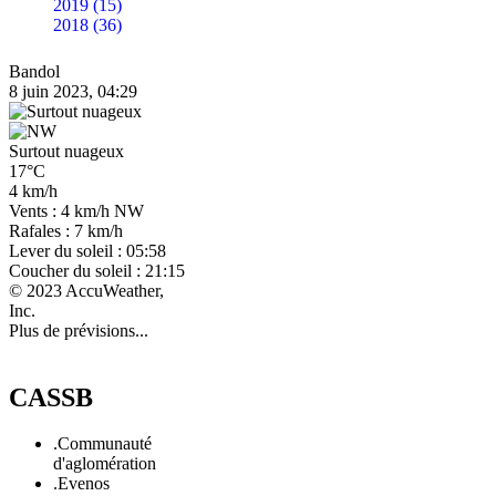
2019 (15)
2018 (36)
Bandol
8 juin 2023, 04:29
Surtout nuageux
17°C
4 km/h
Vents : 4 km/h NW
Rafales : 7 km/h
Lever du soleil : 05:58
Coucher du soleil : 21:15
© 2023 AccuWeather,
Inc.
Plus de prévisions...
CASSB
.Communauté
d'aglomération
.Evenos