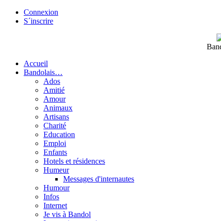
Connexion
S´inscrire
Band
Accueil
Bandolais…
Ados
Amitié
Amour
Animaux
Artisans
Charité
Education
Emploi
Enfants
Hotels et résidences
Humeur
Messages d'internautes
Humour
Infos
Internet
Je vis à Bandol