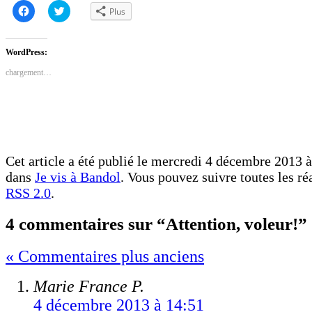
Cliquez
Cliquez
Plus
pour
pour
partager
partager
sur
sur
Facebook(ouvre
Twitter(ouvre
dans
dans
WordPress:
une
une
nouvelle
nouvelle
chargement…
fenêtre)
fenêtre)
Cet article a été publié le mercredi 4 décembre 2013 à
dans
Je vis à Bandol
. Vous pouvez suivre toutes les ré
RSS 2.0
.
4 commentaires sur “Attention, voleur!”
« Commentaires plus anciens
Marie France P.
4 décembre 2013 à 14:51