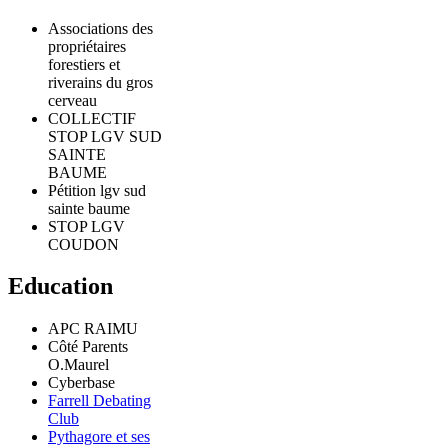
Associations des
propriétaires
forestiers et
riverains du gros
cerveau
COLLECTIF
STOP LGV SUD
SAINTE
BAUME
Pétition lgv sud
sainte baume
STOP LGV
COUDON
Education
APC RAIMU
Côté Parents
O.Maurel
Cyberbase
Farrell Debating
Club
Pythagore et ses