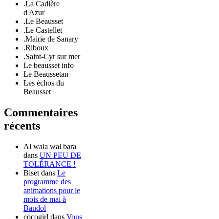
.La Cadière
d'Azur
.Le Beausset
.Le Castellet
.Mairie de Sanary
.Riboux
.Saint-Cyr sur mer
Le beausset info
Le Beaussetan
Les échos du
Beausset
Commentaires
récents
Al wala wal bara
dans
UN PEU DE
TOLÉRANCE !
Biset
dans
Le
programme des
animations pour le
mois de mai à
Bandol
cocogirl
dans
Vous