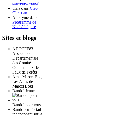
souvenez-vous?
viala
dans
Ciao
Christian
Anonyme
dans
Programme de
Noël à l’église
Sites et blogs
ADCCFF83
Association
Départementale
des Comités
Communaux des
Feux de Forêts
Amis Marcel Bogi
Les Amis de
Marcel Bogi
Bandol Jeunes
Bandol pour tous
Bandol.eu Portail
indépendant sur la