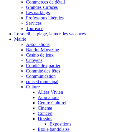
Commerces de détail
Grandes surfaces
Les parkings
Professions libérales
Services
Tourisme
Le soleil, la plage, la mer, les vacances…
Mairie
Associations
Bandol Magazine
Casino de jeux
Citoyens
Comité de quartier
Commité des fêtes
Communication
conseil municipal
Culture
Allées Vivien
Animations
Centre Culturel
Cinema
Concert
Dessins
Expositions
Etoile bandolaise