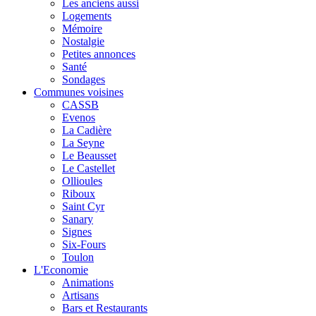
Les anciens aussi
Logements
Mémoire
Nostalgie
Petites annonces
Santé
Sondages
Communes voisines
CASSB
Evenos
La Cadière
La Seyne
Le Beausset
Le Castellet
Ollioules
Riboux
Saint Cyr
Sanary
Signes
Six-Fours
Toulon
L'Economie
Animations
Artisans
Bars et Restaurants