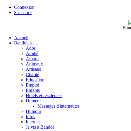
Connexion
S´inscrire
Band
Accueil
Bandolais…
Ados
Amitié
Amour
Animaux
Artisans
Charité
Education
Emploi
Enfants
Hotels et résidences
Humeur
Messages d'internautes
Humour
Infos
Internet
Je vis à Bandol