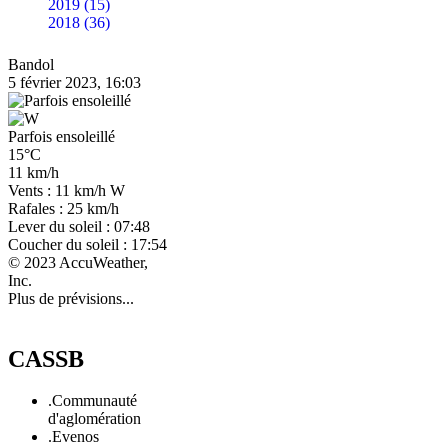
2019 (15)
2018 (36)
Bandol
5 février 2023, 16:03
Parfois ensoleillé
15°C
11 km/h
Vents : 11 km/h W
Rafales : 25 km/h
Lever du soleil : 07:48
Coucher du soleil : 17:54
© 2023 AccuWeather,
Inc.
Plus de prévisions...
CASSB
.Communauté
d'aglomération
.Evenos