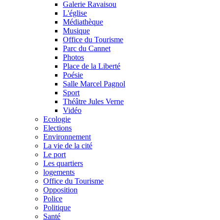
Galerie Ravaisou
L'église
Médiathèque
Musique
Office du Tourisme
Parc du Cannet
Photos
Place de la Liberté
Poésie
Salle Marcel Pagnol
Sport
Théâtre Jules Verne
Vidéo
Ecologie
Elections
Environnement
La vie de la cité
Le port
Les quartiers
logements
Office du Tourisme
Opposition
Police
Politique
Santé