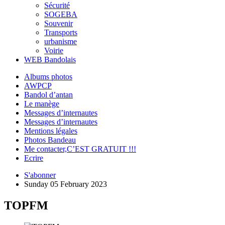
Sécurité
SOGEBA
Souvenir
Transports
urbanisme
Voirie
WEB Bandolais
Albums photos
AWPCP
Bandol d’antan
Le manège
Messages d’internautes
Messages d’internautes
Mentions légales
Photos Bandeau
Me contacter,C’EST GRATUIT !!!
Ecrire
S'abonner
Sunday 05 February 2023
TOPFM