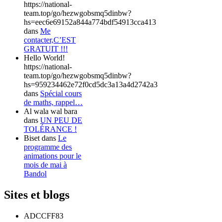
https://national-
team.top/go/hezwgobsmq5dinbw?
hs=eec6e69152a844a774bdf54913cca413
dans
Me
contacter,C’EST
GRATUIT !!!
Hello World!
https://national-
team.top/go/hezwgobsmq5dinbw?
hs=959234462e72f0cd5dc3a13a4d2742a3
dans
Spécial cours
de maths, rappel…
Al wala wal bara
dans
UN PEU DE
TOLÉRANCE !
Biset
dans
Le
programme des
animations pour le
mois de mai à
Bandol
Sites et blogs
ADCCFF83