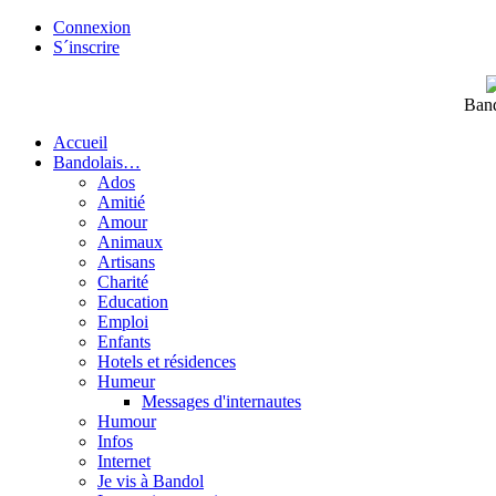
Connexion
S´inscrire
Band
Accueil
Bandolais…
Ados
Amitié
Amour
Animaux
Artisans
Charité
Education
Emploi
Enfants
Hotels et résidences
Humeur
Messages d'internautes
Humour
Infos
Internet
Je vis à Bandol