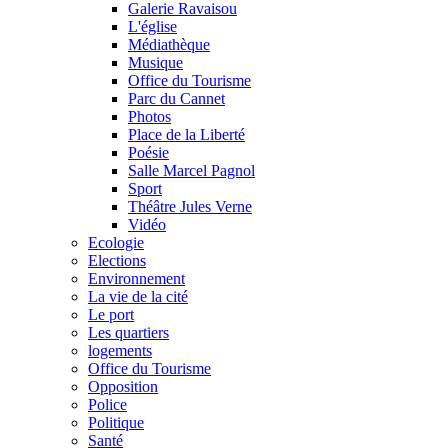
Galerie Ravaisou
L'église
Médiathèque
Musique
Office du Tourisme
Parc du Cannet
Photos
Place de la Liberté
Poésie
Salle Marcel Pagnol
Sport
Théâtre Jules Verne
Vidéo
Ecologie
Elections
Environnement
La vie de la cité
Le port
Les quartiers
logements
Office du Tourisme
Opposition
Police
Politique
Santé