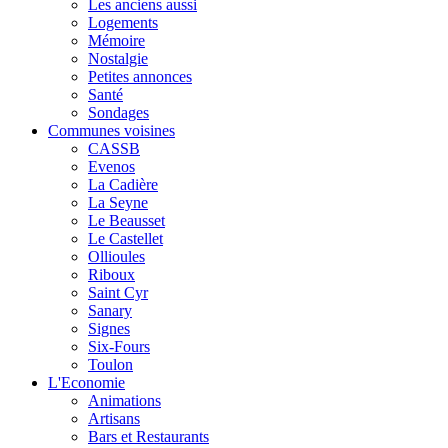
Les anciens aussi
Logements
Mémoire
Nostalgie
Petites annonces
Santé
Sondages
Communes voisines
CASSB
Evenos
La Cadière
La Seyne
Le Beausset
Le Castellet
Ollioules
Riboux
Saint Cyr
Sanary
Signes
Six-Fours
Toulon
L'Economie
Animations
Artisans
Bars et Restaurants