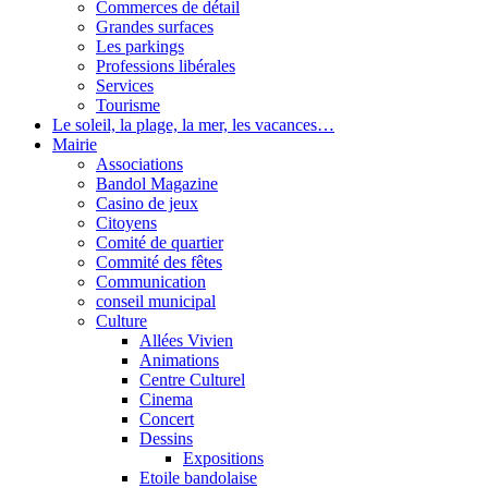
Commerces de détail
Grandes surfaces
Les parkings
Professions libérales
Services
Tourisme
Le soleil, la plage, la mer, les vacances…
Mairie
Associations
Bandol Magazine
Casino de jeux
Citoyens
Comité de quartier
Commité des fêtes
Communication
conseil municipal
Culture
Allées Vivien
Animations
Centre Culturel
Cinema
Concert
Dessins
Expositions
Etoile bandolaise