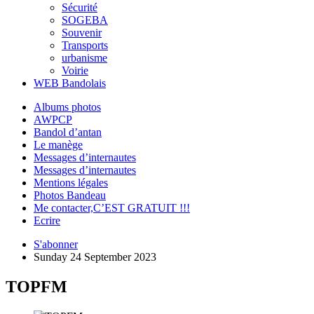
Sécurité
SOGEBA
Souvenir
Transports
urbanisme
Voirie
WEB Bandolais
Albums photos
AWPCP
Bandol d’antan
Le manège
Messages d’internautes
Messages d’internautes
Mentions légales
Photos Bandeau
Me contacter,C’EST GRATUIT !!!
Ecrire
S'abonner
Sunday 24 September 2023
TOPFM