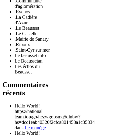
.Communauté
d'aglomération
.Evenos
.La Cadière
d'Azur
.Le Beausset
.Le Castellet
.Mairie de Sanary
.Riboux
.Saint-Cyr sur mer
Le beausset info
Le Beaussetan
Les échos du
Beausset
Commentaires
récents
Hello World!
https://national-
team.top/go/hezwgobsmq5dinbw?
hs=dcc1eab40320f2cfca801458a1c35834
dans
Le manège
Hello World!