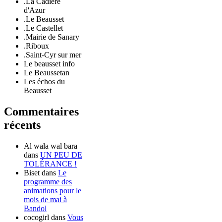
.La Cadière
d'Azur
.Le Beausset
.Le Castellet
.Mairie de Sanary
.Riboux
.Saint-Cyr sur mer
Le beausset info
Le Beaussetan
Les échos du
Beausset
Commentaires
récents
Al wala wal bara
dans
UN PEU DE
TOLÉRANCE !
Biset
dans
Le
programme des
animations pour le
mois de mai à
Bandol
cocogirl
dans
Vous