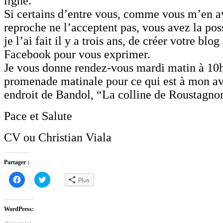
ligne.
Si certains d’entre vous, comme vous m’en av
reproche ne l’acceptent pas, vous avez la po
je l’ai fait il y a trois ans, de créer votre blo
Facebook pour vous exprimer.
Je vous donne rendez-vous mardi matin à 10h
promenade matinale pour ce qui est à mon avi
endroit de Bandol, “La colline de Roustagno
Pace et Salute
CV ou Christian Viala
Partager :
Cliquez
Cliquez
Plus
pour
pour
partager
partager
sur
sur
Facebook(ouvre
Twitter(ouvre
dans
dans
WordPress:
une
une
nouvelle
nouvelle