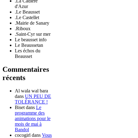
.La Cadière
d'Azur
.Le Beausset
.Le Castellet
.Mairie de Sanary
.Riboux
.Saint-Cyr sur mer
Le beausset info
Le Beaussetan
Les échos du
Beausset
Commentaires
récents
Al wala wal bara
dans
UN PEU DE
TOLÉRANCE !
Biset
dans
Le
programme des
animations pour le
mois de mai à
Bandol
cocogirl
dans
Vous