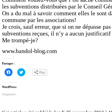
les subventions distribuées par le Conseil Gé
On a du mal à savoir comment elles le sont d
commune par les associations!
Je crois, sauf erreur, que si on ne dépasse pa
subventions reçues, il n’y a aucun justificatif
Me trompé-je?
www.bandol-blog.com
Partager :
Cliquez
Cliquez
Plus
pour
pour
partager
partager
sur
sur
Facebook(ouvre
Twitter(ouvre
dans
dans
WordPress:
une
une
nouvelle
nouvelle
chargement…
fenêtre)
fenêtre)