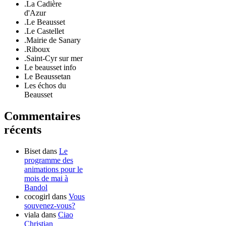
.La Cadière
d'Azur
.Le Beausset
.Le Castellet
.Mairie de Sanary
.Riboux
.Saint-Cyr sur mer
Le beausset info
Le Beaussetan
Les échos du
Beausset
Commentaires
récents
Biset
dans
Le
programme des
animations pour le
mois de mai à
Bandol
cocogirl
dans
Vous
souvenez-vous?
viala
dans
Ciao
Christian