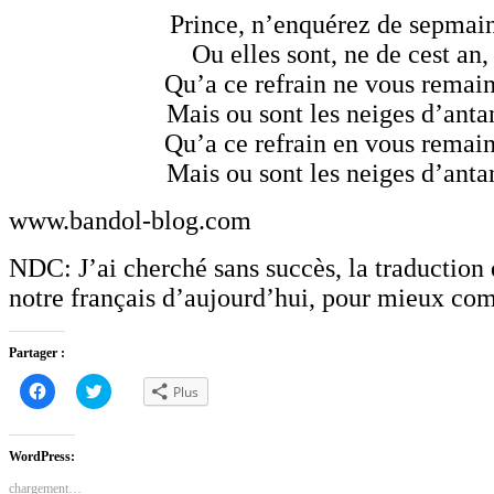
Prince, n’enquérez de sepmai
Ou elles sont, ne de cest an,
Qu’a ce refrain ne vous remain
Mais ou sont les neiges d’anta
Qu’a ce refrain en vous remain
Mais ou sont les neiges d’anta
www.bandol-blog.com
NDC: J’ai cherché sans succès, la traduction 
notre français d’aujourd’hui, pour mieux c
Partager :
Cliquez
Cliquez
Plus
pour
pour
partager
partager
sur
sur
Facebook(ouvre
Twitter(ouvre
dans
dans
WordPress:
une
une
nouvelle
nouvelle
chargement…
fenêtre)
fenêtre)