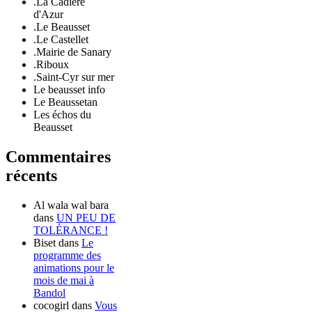
.La Cadière
d'Azur
.Le Beausset
.Le Castellet
.Mairie de Sanary
.Riboux
.Saint-Cyr sur mer
Le beausset info
Le Beaussetan
Les échos du
Beausset
Commentaires
récents
Al wala wal bara
dans
UN PEU DE
TOLÉRANCE !
Biset
dans
Le
programme des
animations pour le
mois de mai à
Bandol
cocogirl
dans
Vous