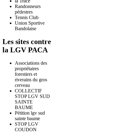
la Trace
Randonneurs
pédestres
Tennis Club
Union Sportive
Bandolaise
Les sites contre
la LGV PACA
Associations des
propriétaires
forestiers et
riverains du gros
cerveau
COLLECTIF
STOP LGV SUD
SAINTE
BAUME
Pétition lgv sud
sainte baume
STOP LGV
COUDON