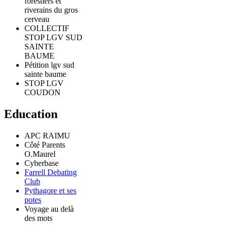
forestiers et
riverains du gros
cerveau
COLLECTIF
STOP LGV SUD
SAINTE
BAUME
Pétition lgv sud
sainte baume
STOP LGV
COUDON
Education
APC RAIMU
Côté Parents
O.Maurel
Cyberbase
Farrell Debating
Club
Pythagore et ses
potes
Voyage au delà
des mots