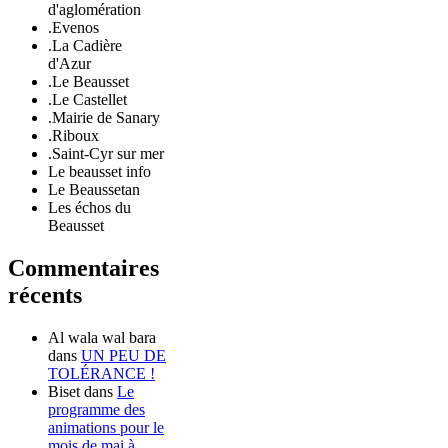
d'aglomération
.Evenos
.La Cadière
d'Azur
.Le Beausset
.Le Castellet
.Mairie de Sanary
.Riboux
.Saint-Cyr sur mer
Le beausset info
Le Beaussetan
Les échos du
Beausset
Commentaires
récents
Al wala wal bara
dans
UN PEU DE
TOLÉRANCE !
Biset
dans
Le
programme des
animations pour le
mois de mai à