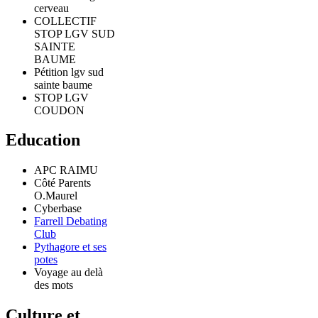
cerveau
COLLECTIF
STOP LGV SUD
SAINTE
BAUME
Pétition lgv sud
sainte baume
STOP LGV
COUDON
Education
APC RAIMU
Côté Parents
O.Maurel
Cyberbase
Farrell Debating
Club
Pythagore et ses
potes
Voyage au delà
des mots
Culture et