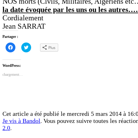
NOS morts (Civils, Militaires, Algériens et
la date évoquée par les uns ou les autre
Cordialement
Jean SARRAT
Partager :
Cliquez
Cliquez
Plus
pour
pour
partager
partager
sur
sur
Facebook(ouvre
Twitter(ouvre
dans
dans
WordPress:
une
une
nouvelle
nouvelle
chargement…
fenêtre)
fenêtre)
Cet article a été publié le mercredi 5 mars 2014 à 16:0
Je vis à Bandol
. Vous pouvez suivre toutes les réactio
2.0
.